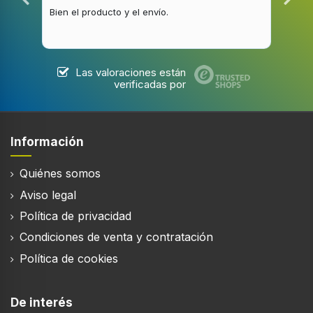
60 Hz
Bien el producto y el envío.
Buen
Razón de contraste (típica)
1200:1
Ángulo de visión, horizontal
Las valoraciones están
verificadas por
178°
Ángulo de visión, vertical
178°
Información
Resolución de la pantalla
3840 x 2160 Pixeles
Quiénes somos
Aviso legal
Diagonal de pantalla
189 cm
Política de privacidad
Condiciones de venta y contratación
Relación de luminosidad máxima
90%
Política de cookies
De interés