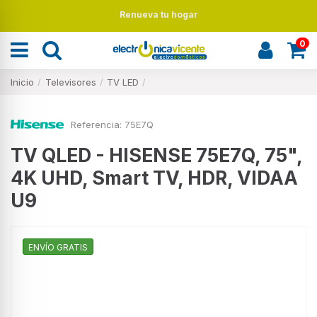
Renueva tu hogar
0
Inicio
Televisores
TV LED
Referencia:
75E7Q
TV QLED - HISENSE 75E7Q, 75",
4K UHD, Smart TV, HDR, VIDAA
U9
ENVÍO GRATIS