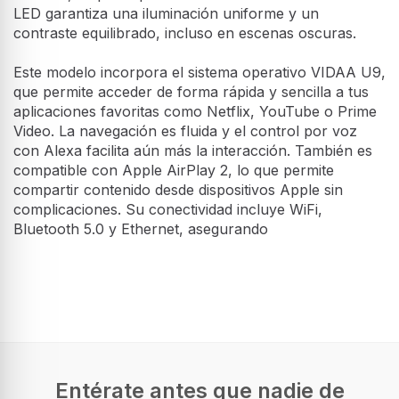
LED garantiza una iluminación uniforme y un
contraste equilibrado, incluso en escenas oscuras.
Este modelo incorpora el sistema operativo VIDAA U9,
que permite acceder de forma rápida y sencilla a tus
aplicaciones favoritas como Netflix, YouTube o Prime
Video. La navegación es fluida y el control por voz
con Alexa facilita aún más la interacción. También es
compatible con Apple AirPlay 2, lo que permite
compartir contenido desde dispositivos Apple sin
complicaciones. Su conectividad incluye WiFi,
Bluetooth 5.0 y Ethernet, asegurando
Exhibición
Diagonal de la pantalla
190,5 cm (75")
Tipo HD
4K Ultra HD
Entérate antes que nadie de