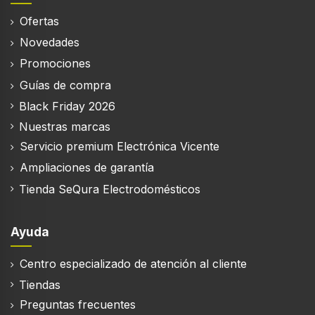
Sintonizador de la TV
Ofertas
Tipo de sintonizador
Novedades
Analógico y digital
Promociones
Formato de señal digital
Guías de compra
DVB-C, DVB-S, DVB-S2, DVB-T, DVB-T2
Black Friday 2026
Nuestras marcas
Servicio premium Electrónica Vicente
Smart TV
Ampliaciones de garantía
Smart TV
Tienda SeQura Electrodomésticos
TV por Internet
Ayuda
Centro especializado de atención al cliente
Sistema operativo instalado
VIDAA
Tiendas
Preguntas frecuentes
Versión de sistema operativo