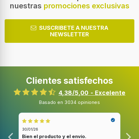
nuestras
promociones exclusivas
Tecnología de visualización
QLED
Retroiluminación LED
SUSCRIBETE A NUESTRA
NEWSLETTER
Tipo de retroiluminación LED
Direct-LED
Forma de la pantalla
Plana
Clientes satisfechos
Relación de aspecto nativa
16:9
4,38/5,00 - Excelente
Brillo de pantalla
Basado en 3034 opiniones
385 cd / m²
Tiempo de respuesta
8 ms
30/01/26
20/1
Frecuencia nativa de refresco
Bien el producto y el envío.
Bue