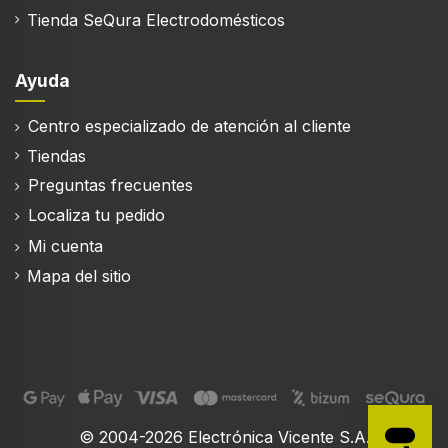
Tienda SeQura Electrodomésticos
HbbTV
Ayuda
Versión de la plataforma de emisión de
Centro especializado de atención al cliente
contenidos Hybrid Broadcast Broadband TV
Tiendas
(HbbTV)
2.0.4
Preguntas frecuentes
Localiza tu pedido
Mi cuenta
Audio
Mapa del sitio
Número de altavoces
2
Potencia estimada RMS
20 W
Descriptor de preselección de audio
© 2004-2026 Electrónica Vicente S.A.