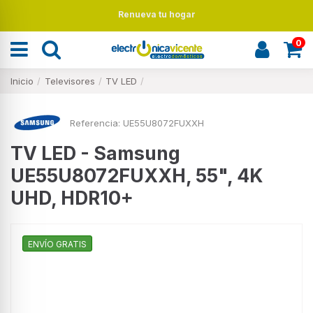
Renueva tu hogar
0
Inicio
Televisores
TV LED
Referencia:
UE55U8072FUXXH
TV LED - Samsung
UE55U8072FUXXH, 55", 4K
UHD, HDR10+
ENVÍO GRATIS