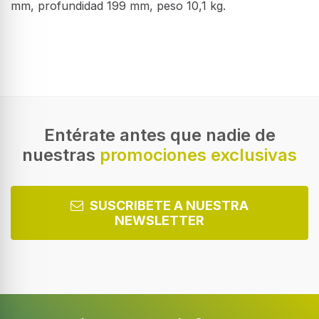
mm, profundidad 199 mm, peso 10,1 kg.
Exhibición
Diagonal de la pantalla
139,7 cm (55")
Tipo HD
4K Ultra HD
Entérate antes que nadie de
nuestras
promociones exclusivas
Tecnología de visualización
LED
Forma de la pantalla
SUSCRIBETE A NUESTRA
Plana
NEWSLETTER
Relación de aspecto nativa
16:9
Tecnología de interpolación de movimiento
Motion Xcelerator