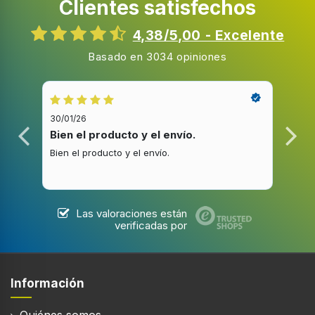
Clientes satisfechos
Frecuencia nativa de refresco
50 Hz
4,38/5,00 - Excelente
Nombre comercial de la relación de contraste
Basado en 3034 opiniones
dinámico
Mega Contrast
Resolución de la pantalla
3840 x 2160 Pixeles
30/01/26
20/1
Bien el producto y el envío.
Bue
Diagonal de pantalla
Bien el producto y el envío.
Buen
138 cm
Las valoraciones están
Sintonizador de la TV
verificadas por
Tipo de sintonizador
Analógico y digital
Información
Formato de señal digital
DVB-C, DVB-S2, DVB-T2
Quiénes somos