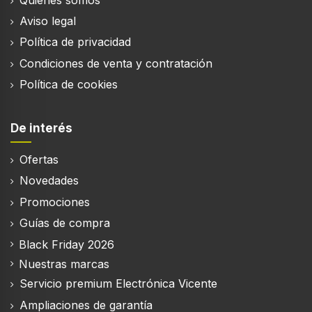
Autobusqueda de canal
Aviso legal
Política de privacidad
Condiciones de venta y contratación
Política de cookies
Smart TV
Smart TV
De interés
Ofertas
TV por Internet
Novedades
Promociones
Sistema operativo instalado
Guías de compra
Tizen
Black Friday 2026
Compatible con Apple AirPlay 2
Nuestras marcas
Servicio premium Electrónica Vicente
Reproducción en pantalla del sonido de un
Ampliaciones de garantía
dispositivo móvil