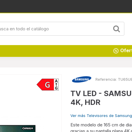
Renueva tu hogar
Ofer
Referencia:
TU65U
TV LED - SAMS
4K, HDR
Ver más Televisores de Samsung
Este modelo de 165 cm de diag
gracias a su pantalla plana 4K