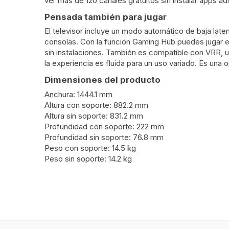
ver más de 120 canales gratuitos sin instalar apps 
Pensada también para jugar
El televisor incluye un modo automático de baja lat
consolas. Con la función Gaming Hub puedes jugar en 
sin instalaciones. También es compatible con VRR, u
la experiencia es fluida para un uso variado. Es una
Dimensiones del producto
Anchura: 1444.1 mm
Altura con soporte: 882.2 mm
Altura sin soporte: 831.2 mm
Profundidad con soporte: 222 mm
Profundidad sin soporte: 76.8 mm
Peso con soporte: 14.5 kg
Peso sin soporte: 14.2 kg
Exhibición
Diagonal de la pantalla
165,1 c
Tipo HD
4K Ultr