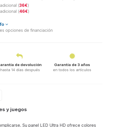
adicional (
36€
)
adicional (
46€
)
nfo
ntes opciones de financiación
arantía de devolución
Garantía de 3 años
hasta 14 días después
en todos los artículos
es y juegos
complicarse. Su panel LED Ultra HD ofrece colores