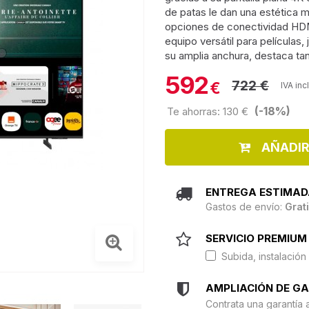
de patas le dan una estética mo
opciones de conectividad HDMI
equipo versátil para películas
su amplia anchura, destaca ta
592
722 €
€
IVA inc
(-18%)
Te ahorras: 130 €
AÑADIR
ENTREGA ESTIMAD
Gastos de envío:
Grat
SERVICIO PREMIUM 
Subida, instalación 
AMPLIACIÓN DE G
Contrata una garantía 