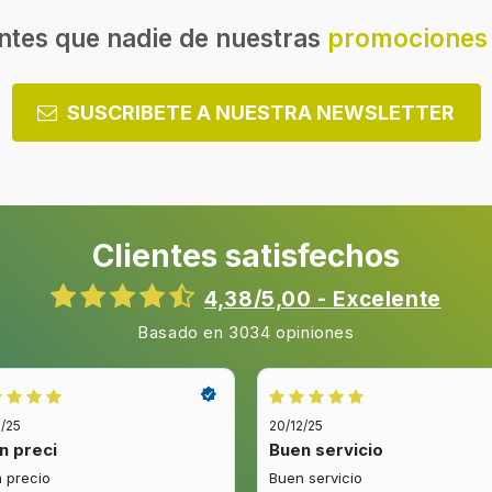
Nombre comercial de la rela
ntes que nadie de nuestras
promociones 
contraste dinámico
Resolución de la pantalla
SUSCRIBETE A NUESTRA NEWSLETTER
Diagonal de pantalla
Xcelerator
Clientes satisfechos
co y digital
Autobusqueda de canal
4,38/5,00 - Excelente
 DVB-S2, DVB-T2
Basado en 3034 opiniones
2/25
20/12/25
sonido de un dispositivo mó
n preci
Buen servicio
 precio
Buen servicio
HbbTV