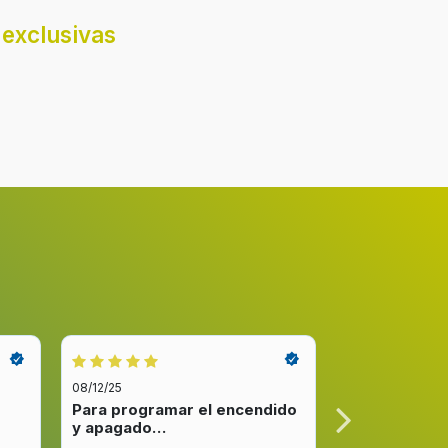
ción de
Mega Contrast
exclusivas
3840 x 2160 Pixeles
163 cm
08/12/25
08/12/25
vil
Para programar el encendido
Excelente re
y apagado…
venta y…