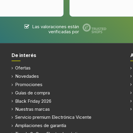
Versión de la plataforma de
emisión de contenidos Hybr
Broadcast Broadband TV (H
Las valoraciones están
verificadas por
Guía universal
De interés
Ofertas
audio
Novedades
Enhanced Audio Return Cha
Promociones
(eARC) (Canal de retorno de
mejorado)
Guías de compra
Black Friday 2026
Nuestras marcas
Servicio premium Electrónica Vicente
Ampliaciones de garantía
Versión de Bluetooth