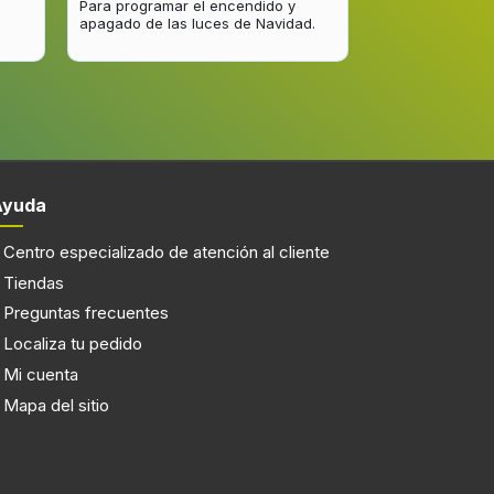
Para programar el encendido y
Excelente respu
apagado de las luces de Navidad.
entrega del pro
2.0.4
mejorar.
id
bbTV)
Ayuda
Centro especializado de atención al cliente
Tiendas
nnel
Preguntas frecuentes
 audio
Localiza tu pedido
Mi cuenta
Mapa del sitio
5.3