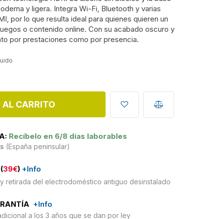
derna y ligera. Integra Wi-Fi, Bluetooth y varias
, por lo que resulta ideal para quienes quieren un
, juegos o contenido online. Con su acabado oscuro y
nto por prestaciones como por presencia.
luido
 AL CARRITO
A:
Recíbelo en 6/8 días laborables
is
(España peninsular)
(
39€
)
+Info
y retirada del electrodoméstico antiguo desinstalado
ARANTÍA
+Info
adicional a los 3 años que se dan por ley