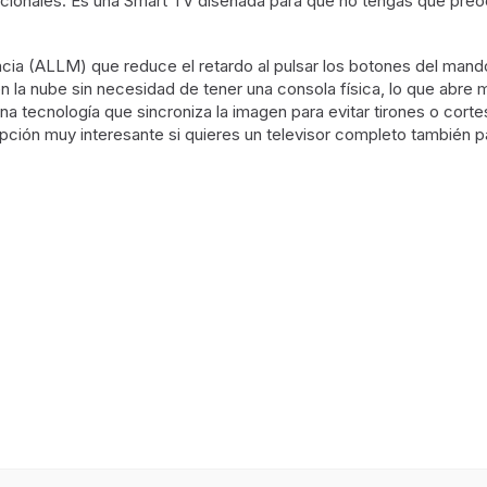
adicionales. Es una Smart TV diseñada para que no tengas que preo
encia (ALLM) que reduce el retardo al pulsar los botones del ma
la nube sin necesidad de tener una consola física, lo que abre m
na tecnología que sincroniza la imagen para evitar tirones o cor
 opción muy interesante si quieres un televisor completo también 
movimiento
m (65")
Frecuencia nativa de refres
a HD