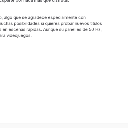
cuparte por nada más que disfrutar.
ndo, algo que se agradece especialmente con
uchas posibilidades si quieres probar nuevos títulos
tes en escenas rápidas. Aunque su panel es de 50 Hz,
para videojuegos.
co
50 Hz