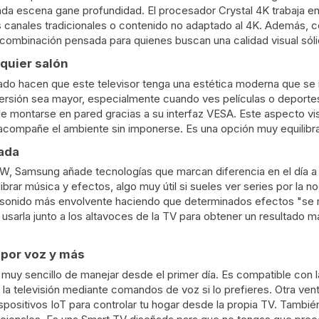
cada escena gane profundidad. El procesador Crystal 4K trabaja e
ves canales tradicionales o contenido no adaptado al 4K. Además
 combinación pensada para quienes buscan una calidad visual sóli
quier salón
do hacen que este televisor tenga una estética moderna que se i
ersión sea mayor, especialmente cuando ves películas o deportes.
montarse en pared gracias a su interfaz VESA. Este aspecto visua
 acompañe el ambiente sin imponerse. Es una opción muy equilibrad
ada
W, Samsung añade tecnologías que marcan diferencia en el día a 
ibrar música y efectos, algo muy útil si sueles ver series por l
n sonido más envolvente haciendo que determinados efectos "se m
sarla junto a los altavoces de la TV para obtener un resultado m
 por voz y más
a muy sencillo de manejar desde el primer día. Es compatible con 
la televisión mediante comandos de voz si lo prefieres. Otra vent
spositivos IoT para controlar tu hogar desde la propia TV. Tambi