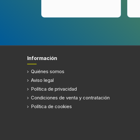
TV por Internet
Sistema operativo instalado
Tizen
Compatible con Apple AirPlay 2
Reproducción en pantalla del
Información
Audio
Quiénes somos
Número de altavoces
2
Aviso legal
Potencia estimada RMS
20 W
Política de privacidad
Descriptor de preselección de
Condiciones de venta y contratación
Política de cookies
Conexión
Wifi