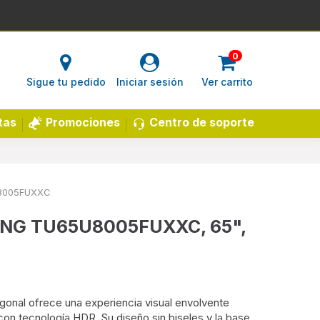
0
Sigue tu pedido
Iniciar sesión
Ver carrito
Centro de soporte
tas
Promociones
8005FUXXC
UNG TU65U8005FUXXC, 65",
onal ofrece una experiencia visual envolvente
 con tecnología HDR. Su diseño sin biseles y la base