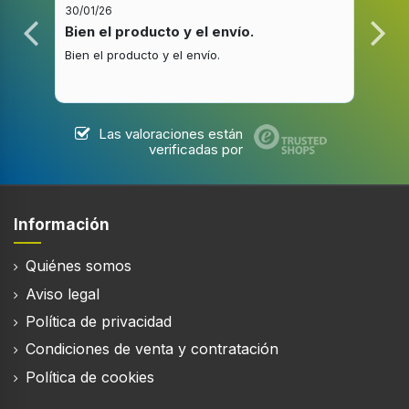
3840 x 2160 Pixeles
30/01/26
20/1
Bien el producto y el envío.
Bue
Diagonal de pantalla
Bien el producto y el envío.
Buen
125 cm
Las valoraciones están
Sintonizador de la TV
verificadas por
Tipo de sintonizador
Analógico y digital
Información
Formato de señal digital
DVB-C, DVB-T2
Quiénes somos
Autobusqueda de canal
Aviso legal
Política de privacidad
Condiciones de venta y contratación
Política de cookies
Smart TV