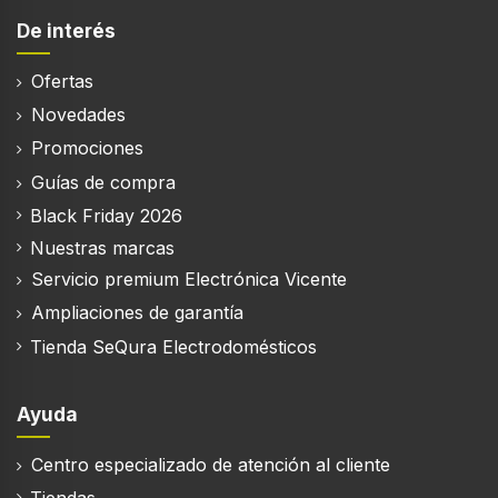
Smart TV
De interés
Ofertas
TV por Internet
Novedades
Promociones
Sistema operativo instalado
Guías de compra
Tizen
Black Friday 2026
Compatible con Apple AirPlay 2
Nuestras marcas
Servicio premium Electrónica Vicente
Reproducción en pantalla del sonido de un
Ampliaciones de garantía
dispositivo móvil
Tienda SeQura Electrodomésticos
HbbTV
Ayuda
Versión de la plataforma de emisión de
Centro especializado de atención al cliente
contenidos Hybrid Broadcast Broadband TV