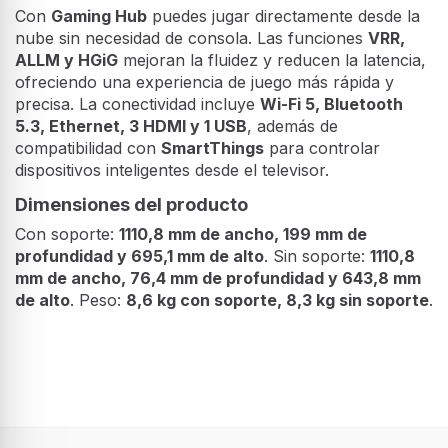
Con
Gaming Hub
puedes jugar directamente desde la
nube sin necesidad de consola. Las funciones
VRR,
ALLM y HGiG
mejoran la fluidez y reducen la latencia,
ofreciendo una experiencia de juego más rápida y
precisa. La conectividad incluye
Wi-Fi 5, Bluetooth
5.3, Ethernet, 3 HDMI y 1 USB
, además de
compatibilidad con
SmartThings
para controlar
dispositivos inteligentes desde el televisor.
Dimensiones del producto
Con soporte:
1110,8 mm de ancho, 199 mm de
profundidad y 695,1 mm de alto
. Sin soporte:
1110,8
mm de ancho, 76,4 mm de profundidad y 643,8 mm
de alto
. Peso:
8,6 kg con soporte, 8,3 kg sin soporte
.
Exhibición
Diagonal de la pantalla
127 cm (50")