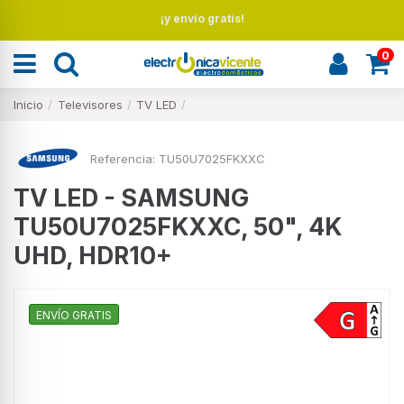
¡y envío gratis!
0
Inicio
Televisores
TV LED
Referencia:
TU50U7025FKXXC
TV LED - SAMSUNG
TU50U7025FKXXC, 50", 4K
UHD, HDR10+
ENVÍO GRATIS