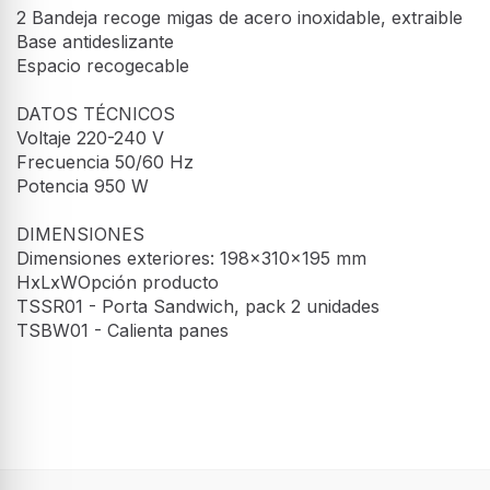
2 Bandeja recoge migas de acero inoxidable, extraible
Base antideslizante
Espacio recogecable
DATOS TÉCNICOS
Voltaje 220-240 V
Frecuencia 50/60 Hz
Potencia 950 W
DIMENSIONES
Dimensiones exteriores: 198x310x195 mm
HxLxWOpción producto
TSSR01 - Porta Sandwich, pack 2 unidades
TSBW01 - Calienta panes
Tostador - Smeg TSF03PGEU,
Características
Verde, 4 Rebanadas
Tostador verde pastel con capacidad
Material de la carcasa
para 4 rebanadas y dimensiones de
Acero
198x310x195 mm. Su diseño retro y
base antideslizante se combinan con