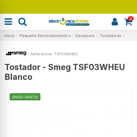
Renueva tu hogar
0
Inicio
Pequeño Electrodoméstico
Desayuno
Tostadoras
Referencia:
TSF03WHEU
Tostador - Smeg TSF03WHEU
Blanco
ENVÍO GRATIS