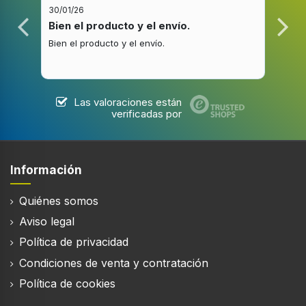
30/01/26
20/1
Luz de indicación
Bien el producto y el envío.
Bue
Bien el producto y el envío.
Buen
Mecanismo auto pop-up
Las valoraciones están
Función recalentar
verificadas por
Función descongelar
Información
Botón detener/cancelar
Quiénes somos
Aviso legal
Mecanismo de autocentrado de pan
Política de privacidad
Condiciones de venta y contratación
Bandeja para migajas extraible
Política de cookies