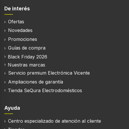
Base antideslizante
De interés
Diseño de producto
Ofertas
50's Style
Novedades
Bandeja para migas
Promociones
Guías de compra
Función mantener caliente
Black Friday 2026
Nuestras marcas
Servicio premium Electrónica Vicente
Ampliaciones de garantía
Eficiencia energética
Tienda SeQura Electrodomésticos
Potencia
2000 W
Ayuda
Voltaje de entrada AC
Centro especializado de atención al cliente
220 - 240 V