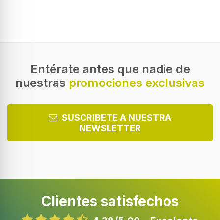
Altavoces
Tipo de altavoces
De 5 vías
Ubicación de altavoz
Piso
Entérate antes que nadie de
nuestras
promociones exclusivas
Posición del altavoz
Frente
Número de dispositivos
SUSCRIBETE A NUESTRA
4
NEWSLETTER
Tweeter
Número de controladores de tweeter
1
Clientes satisfechos
Diámetro del tweeter
2,54 cm