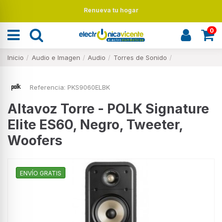
Renueva tu hogar
0
Inicio
Audio e Imagen
Audio
Torres de Sonido
Referencia:
PKS9060ELBK
Altavoz Torre - POLK Signature
Elite ES60, Negro, Tweeter,
Woofers
ENVÍO GRATIS