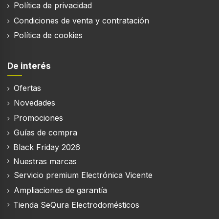
Política de privacidad
Obstrucción
8 Ω
Condiciones de venta y contratación
Política de cookies
Sensibilidad
90 dB
De interés
Divisor de frecuencia
2500 Hz
Ofertas
Novedades
Promociones
Desempeño
Guías de compra
Uso recomendado
Black Friday 2026
Universal
Nuestras marcas
Color del producto
Servicio premium Electrónica Vicente
Negro
Ampliaciones de garantía
Tienda SeQura Electrodomésticos