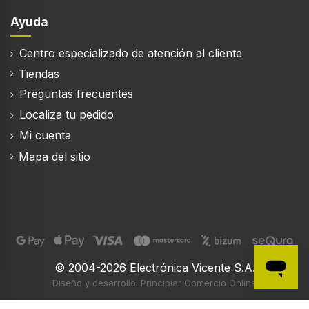
Amplificador
Ayuda
Ampificador
Centro especializado de atención al cliente
Tiendas
Amplificador de potencia recomendada (máx)
300 W
Preguntas frecuentes
Localiza tu pedido
Amplificador de potencia recomendada (min)
50 W
Mi cuenta
Mapa del sitio
Puertos e Interfaces
Tecnología de conectividad
Alámbrico
Bluetooth
© 2004-2026 Electrónica Vicente S.A.
Diseño y desarrollo: Principiar Comercio Online
Borne