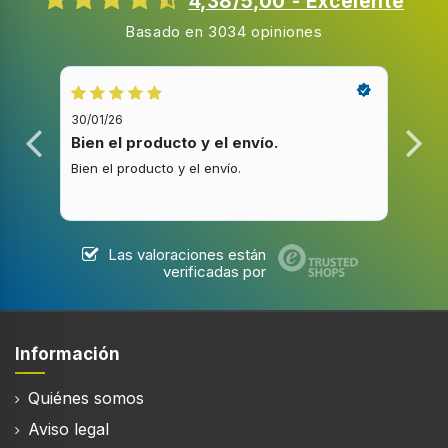
4,38/5,00 - Excelente
Diámetro del tweeter (imperial)
Basado en 3034 opiniones
2,54 cm (1")
Altavoz
30/01/26
20/1
Número de controladores de woofer
Bien el producto y el envío.
Bue
3
Bien el producto y el envío.
Buen
Diámetro del woofer
16,5 cm
Las valoraciones están
Diámetro del woofer (imperial)
verificadas por
16,5 cm (6.5")
Información
Audio
Quiénes somos
Rango de frecuencia
Aviso legal
36 - 40000 Hz