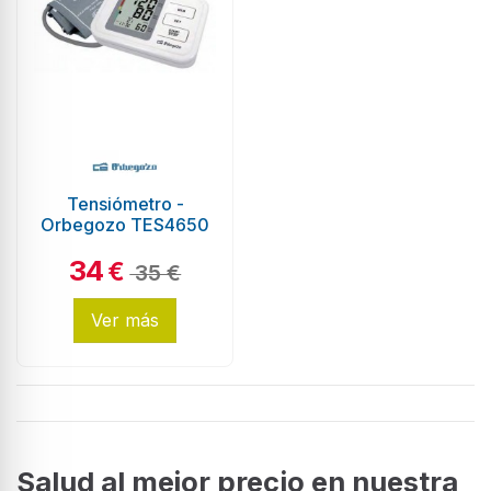
Tensiómetro -
Orbegozo TES4650
34
€
35 €
Ver más
Salud al mejor precio en nuestra