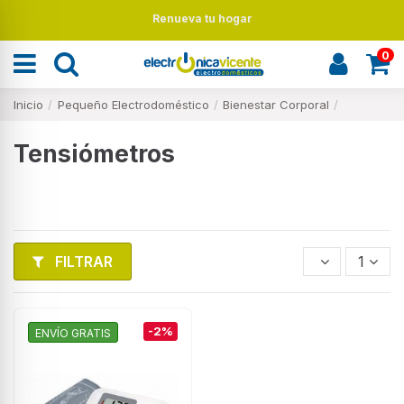
Renueva tu hogar
0
Inicio
Pequeño Electrodoméstico
Bienestar Corporal
Tensiómetros
FILTRAR
1
-2%
ENVÍO GRATIS