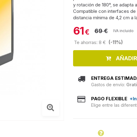
y rotación de 180°, se adapta 
Compatible con interfaces de
distancia mínima de 4,2 cm a l
61
69 €
€
IVA incluido
(-11%)
Te ahorras: 8 €
AÑADIR
ENTREGA ESTIMAD
Gastos de envío:
Grat
PAGO FLEXIBLE
+I
Elige entre las difere