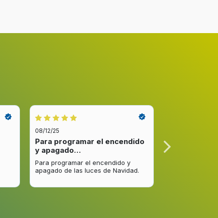
180°
4,2 cm
08/12/25
08/12/25
Para programar el encendido
Excelente re
y apagado…
venta y…
Para programar el encendido y
Excelente respu
Negro
apagado de las luces de Navidad.
entrega del pro
mejorar.