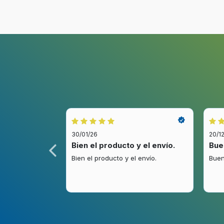
Ergonomía
Ajustes de altura
Ajuste de la inclinación
Ángulo de inclinación
0 - 15°
30/01/26
20/1
idez.
Bien el producto y el envío.
Bue
Diseño
.
Bien el producto y el envío.
Buen
Peso y dimensiones