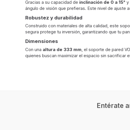
Gracias a su capacidad de
inclinación de 0 a 15°
y 
ángulo de visión que prefieras. Este nivel de ajuste 
Robustez y durabilidad
Construido con materiales de alta calidad, este sopor
segura protege tu inversión, garantizando que tu pan
Dimensiones
Con una
altura de 333 mm
, el soporte de pared V
quienes buscan maximizar el espacio sin sacrificar el
Montaje
Tamaño mínimo de pantalla
48,3 cm
Capacidad máxima de peso
20 kg
Tamaño máximo de pantalla
101,6 c
Entérate a
Idóneo para monitor de PC
Compatibilidad con interfaz de
100 x 