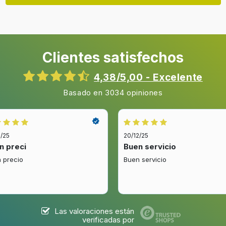
Clientes satisfechos
Rotar
Ángulo de rotación
4,38/5,00 - Excelente
Basado en 3034 opiniones
Gestión de cables
Distancia a la pared (min)
2/25
20/12/25
n preci
Buen servicio
 precio
Buen servicio
Color del producto
Las valoraciones están
verificadas por