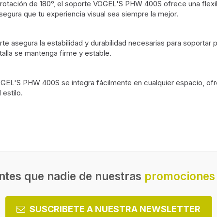
rotación de 180°, el soporte VOGEL'S PHW 400S ofrece una flexibilid
asegura que tu experiencia visual sea siempre la mejor.
te asegura la estabilidad y durabilidad necesarias para soportar p
talla se mantenga firme y estable.
OGEL'S PHW 400S se integra fácilmente en cualquier espacio, ofr
 estilo.
montaje (min)
 (19")
Compatibilidad con interfaz
montaje (max)
m (40")
ntes que nadie de nuestras
promociones 
Interfaz de panel de montaj
Número de pantallas sopor
100 mm
SUSCRIBETE A NUESTRA NEWSLETTER
Tipo de montaje