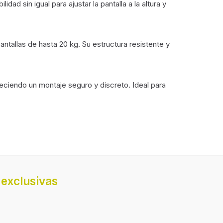
ad sin igual para ajustar la pantalla a la altura y
antallas de hasta 20 kg. Su estructura resistente y
eciendo un montaje seguro y discreto. Ideal para
 de
200 x 200 mm
exclusivas
e
100 x 100,200 x 200 mm
tadas
1
Pared