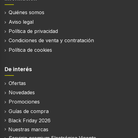
Familia de procesador
Información
Qualcomm Snapdragon
Quiénes somos
Número de núcleos de procesador
8
Aviso legal
Política de privacidad
Frecuencia del procesador turbo
2,4 GHz
Condiciones de venta y contratación
Política de cookies
Medios de almacenaje
De interés
Capacidad de RAM
Ofertas
8 GB
Novedades
Capacidad de almacenamiento interno
Promociones
256 GB
Guías de compra
Tarjetas de memoria compatibles
Black Friday 2026
No compatible