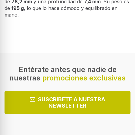
Este modelo tiene una altura de
162,9 mm
, un ancho
de
78,2 mm
y una profundidad de
7,4 mm
. Su peso es
de
195 g
, lo que lo hace cómodo y equilibrado en
mano.
Exhibición
Diagonal de la pantalla
17 cm (6.7")
Forma de la pantalla
Plana
Entérate antes que nadie de
nuestras
promociones exclusivas
Nombre comercial de la tecnología de la pantalla
Super AMOLED
Tipo de cristal de pantalla
SUSCRIBETE A NUESTRA
Gorilla Glass
NEWSLETTER
Versión de Gorilla Glass
Gorilla Glass 7