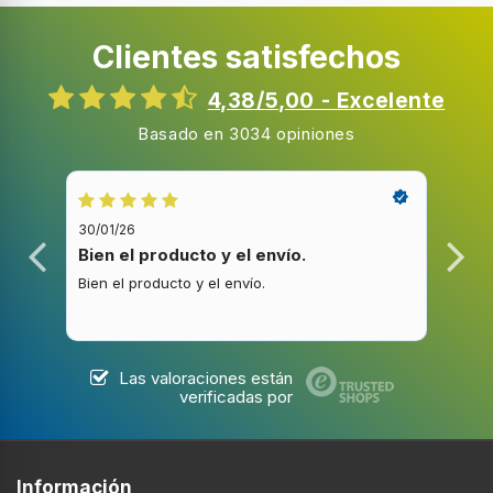
Resolución de la pantalla
1080 x 2340 Pixeles
Clientes satisfechos
Número de colores de la pantalla
16 millones de colores
4,38/5,00 - Excelente
Máxima velocidad de actualización
Basado en 3034 opiniones
120 Hz
Brillo de pantalla
1200 cd / m²
30/01/26
20/1
Densidad del pixel
Bien el producto y el envío.
Bue
385 ppp
Bien el producto y el envío.
Buen
Tecnologías específicas
Pantalla siempre encendida
Las valoraciones están
verificadas por
Procesador