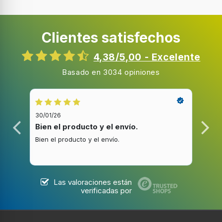
Violeta
Tipo de colgador
Clientes satisfechos
Anilla para colgar
Filtro extraíble
4,38/5,00 - Excelente
Basado en 3034 opiniones
Protección contra sobrecalentamiento
30/01/26
20/1
Bien el producto y el envío.
Bue
Eficiencia energética
Bien el producto y el envío.
Buen
Potencia
2200 W
Las valoraciones están
Voltaje de entrada AC
verificadas por
230 V