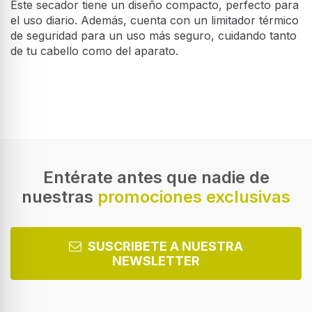
Este secador tiene un diseño compacto, perfecto para
el uso diario. Además, cuenta con un limitador térmico
de seguridad para un uso más seguro, cuidando tanto
de tu cabello como del aparato.
Cepillo Alisador - Jata
Secador de Pelo - Jata
Desempeño
JBCA1901, Rizador Iónico
JBSC1430 , 2200 W, Toalla
Cepillo alisador para resultados
Secador de pelo con 2200W de
Número de velocidades
naturales y cuidados que te permite
potencia. Incluye toalla turbante y
3
dar forma y movimiento a tu cabello.
cuenta con interruptor de tres
posiciones.
42 €
Ajuste de calefacción
44 €
41 €
43 €
3
Entérate antes que nadie de
nuestras
promociones exclusivas
Función de disparo frío
SUSCRIBETE A NUESTRA
NEWSLETTER
Diseño
Color del producto