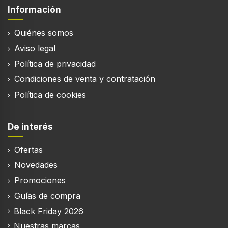
Información
Características del embalaje de la caja
Quiénes somos
Cantidad por paquete
Aviso legal
1 pieza(s)
Política de privacidad
Ancho del paquete
Condiciones de venta y contratación
230 mm
Política de cookies
Profundidad del paquete
105 mm
De interés
Altura del paquete
280 mm
Ofertas
Peso del paquete
Novedades
1,02 kg
Promociones
Guías de compra
Black Friday 2026
Contenido del embalaje
Nuestras marcas