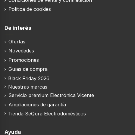
Delicado/seda, Lavado y secado rápido, Mix,
Política de cookies
Rápido, Deporte, Sintético, Toalla, Calentamiento,
Lana
De interés
Tiempo de ciclo
230 min
Ofertas
Nivel de ruido
Novedades
63 dB
Promociones
Eficiencia de condensación
Guías de compra
83%
Black Friday 2026
Mitad de carga
Nuestras marcas
Servicio premium Electrónica Vicente
Ampliaciones de garantía
Tienda SeQura Electrodomésticos
Ergonomía
Programación diferida
Ayuda