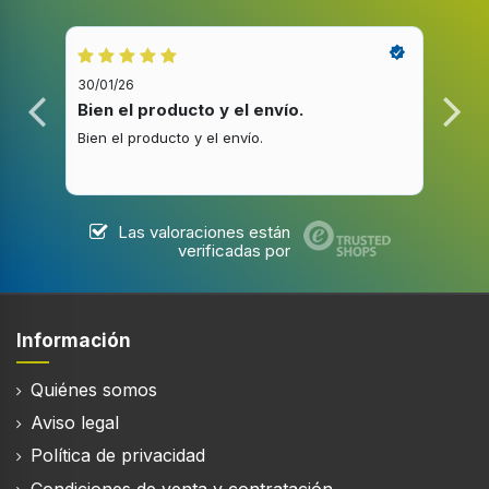
Volumen de tambor
112 L
30/01/26
20/1
Pantalla incorporada
Bien el producto y el envío.
Bue
Bien el producto y el envío.
Buen
Longitud del cable
1,45 m
Las valoraciones están
verificadas por
Desempeño
Capacidad nominal
Información
9 kg
Quiénes somos
Clase de eficiencia de condensación
B
Aviso legal
Política de privacidad
Programas de secado
Ropa de cama, Blusa / camisa, Algodón,
Condiciones de venta y contratación