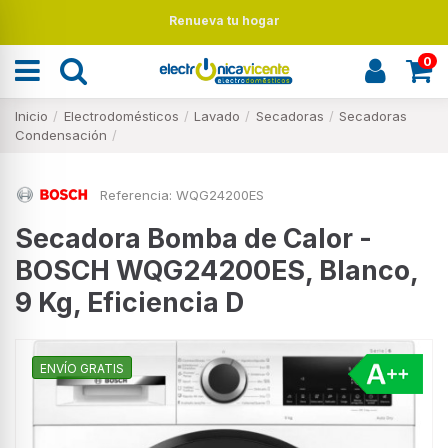
Renueva tu hogar
0
Inicio
Electrodomésticos
Lavado
Secadoras
Secadoras
Condensación
Referencia:
WQG24200ES
Secadora Bomba de Calor -
BOSCH WQG24200ES, Blanco,
9 Kg, Eficiencia D
ENVÍO GRATIS