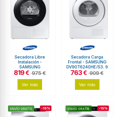
Secadora Libre
Secadora Carga
Instalación -
Frontal - SAMSUNG
SAMSUNG
DV90T6240HE/S3, 9
819
763
DV90T5240AE/S3,
Kg, Blanco,
€
€
975 €
909 €
9Kg, Blanco
Eficiencia A+++
Ver más
Ver más
-15%
-15%
ENVÍO GRATIS
ENVÍO GRATIS