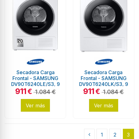
Secadora Carga
Secadora Carga
Frontal - SAMSUNG
Frontal - SAMSUNG
DV90T6240LE/S3, 9
DV90T6240LK/S3, 9
911
911
Kg, Blanco,
Kg, Blanco,
€
€
1.084 €
1.084 €
Eficiencia C
Eficiencia C
Ver más
Ver más
1
2
3