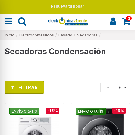
Renueva tu hogar
0
Inicio
Electrodomésticos
Lavado
Secadoras
Secadoras Condensación
FILTRAR
8
-15%
-15%
ENVÍO GRATIS
ENVÍO GRATIS