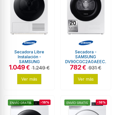
Secadora Libre
Secadora -
Instalación -
SAMSUNG
SAMSUNG
DV90CGC2A0AEEC,
1.049
782
DV90BB7445GES3,
9Kg, Blanco, Wifi,
€
€
1.249 €
931 €
9 Kg, Blanco
Eficiencia A
Ver más
Ver más
-16%
-16%
ENVÍO GRATIS
ENVÍO GRATIS