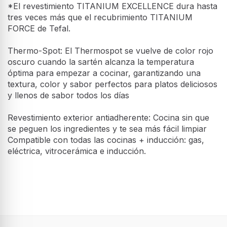
*El revestimiento TITANIUM EXCELLENCE dura hasta
tres veces más que el recubrimiento TITANIUM
FORCE de Tefal.
Thermo-Spot: El Thermospot se vuelve de color rojo
oscuro cuando la sartén alcanza la temperatura
óptima para empezar a cocinar, garantizando una
textura, color y sabor perfectos para platos deliciosos
y llenos de sabor todos los días
Revestimiento exterior antiadherente: Cocina sin que
se peguen los ingredientes y te sea más fácil limpiar
Compatible con todas las cocinas + inducción: gas,
eléctrica, vitrocerámica e inducción.
Sartén - Tefal Expertise 24cm
Características
Sartén de 24 cm de diámetro, color
negro
Tipo
38 €
40 €
Sartén multiuso