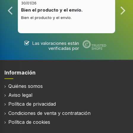
30/01/26
20/1
Revestimiento interior
Bien el producto y el envío.
Bue
Titanium Excellence
Bien el producto y el envío.
Buen
Adecuado para los tipos de cubiertas
Cerámico, Gas, Halógeno, Inducción, Placa de
sellado
Las valoraciones están
verificadas por
Cantidad de asas
1
Material de agarradera
Información
Baquelita
Quiénes somos
Aviso legal
Peso y dimensiones
Política de privacidad
Condiciones de venta y contratación
Diámetro
28 cm
Política de cookies
Ancho