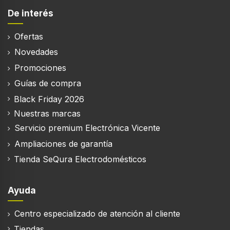
487 mm
De interés
Profundidad
Ofertas
300 mm
Novedades
Altura
Promociones
90 mm
Guías de compra
Peso
1,29 kg
Black Friday 2026
Nuestras marcas
Servicio premium Electrónica Vicente
Características del embalaje de la caja
Ampliaciones de garantía
Tienda SeQura Electrodomésticos
Ancho del paquete
487 mm
Ayuda
Profundidad del paquete
300 mm
Centro especializado de atención al cliente
Altura del paquete
Tiendas