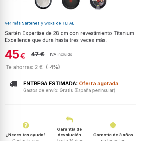
Ver más Sartenes y woks de TEFAL
Sartén Expertise de 28 cm con revestimiento Titanium
Excellence que dura hasta tres veces más.
45
47 €
€
IVA incluido
Te ahorras: 2 €
(-4%)
ENTREGA ESTIMADA:
Oferta agotada
Gastos de envío:
Gratis
(España peninsular)
Garantía de
¿Necesitas ayuda?
devolución
Garantía de 3 años
Contacta con
hasta 14 días
en todos los