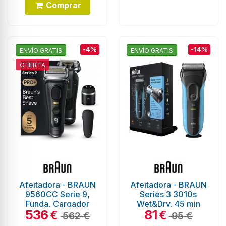
Comprar
-4%
-14%
ENVÍO GRATIS
ENVÍO GRATIS
OFERTA
Afeitadora - BRAUN
Afeitadora - BRAUN
9560CC Serie 9,
Series 3 3010s
Funda, Cargador
Wet&Dry, 45 min
536
81
SmartCare
€
€
562 €
95 €