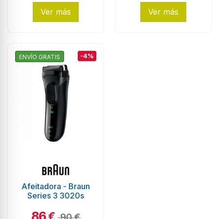
Ver más
Ver más
-4%
ENVÍO GRATIS
Afeitadora - Braun
Series 3 3020s
86
€
90 €