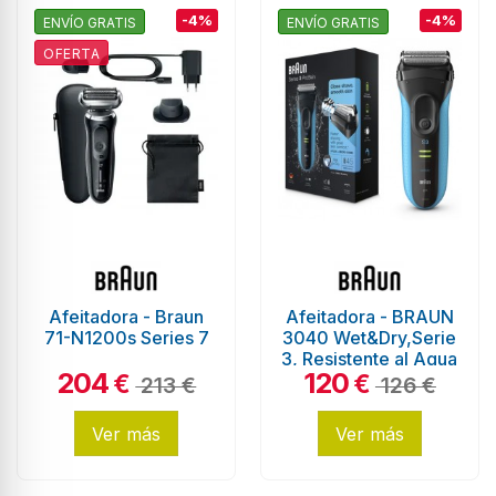
-4%
-4%
ENVÍO GRATIS
ENVÍO GRATIS
OFERTA
Afeitadora - Braun
Afeitadora - BRAUN
71-N1200s Series 7
3040 Wet&Dry,Serie
3, Resistente al Agua
204
120
€
€
213 €
126 €
Ver más
Ver más