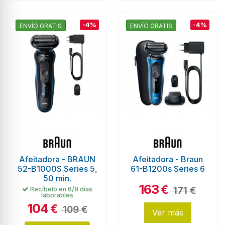
-4%
-4%
ENVÍO GRATIS
ENVÍO GRATIS
Afeitadora - BRAUN
Afeitadora - Braun
52-B1000S Series 5,
61-B1200s Series 6
50 min,
163
€
171 €
Recíbelo en 6/8 días
laborables
104
€
109 €
Ver más