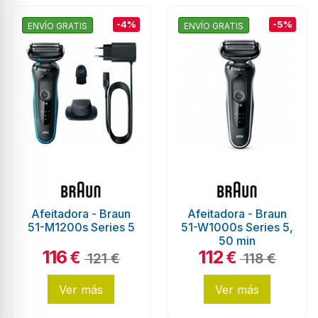
-4%
-5%
ENVÍO GRATIS
ENVÍO GRATIS
Afeitadora - Braun
Afeitadora - Braun
51-M1200s Series 5
51-W1000s Series 5,
50 min
116
112
€
€
121 €
118 €
Ver más
Ver más