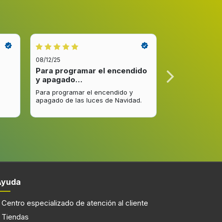
08/12/25
08/12/25
Para programar el encendido
Excelente re
y apagado…
venta y…
Para programar el encendido y
Excelente respu
apagado de las luces de Navidad.
entrega del pro
mejorar.
Ayuda
Centro especializado de atención al cliente
Tiendas