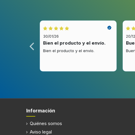
30/01/26
20/1
idez.
Bien el producto y el envío.
Bue
.
Bien el producto y el envío.
Buen
Información
Quiénes somos
Aviso legal