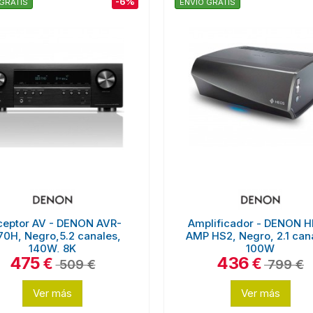
-6%
GRATIS
ENVÍO GRATIS
ceptor AV - DENON AVR-
Amplificador - DENON 
70H, Negro,5.2 canales,
AMP HS2, Negro, 2.1 can
140W, 8K
100W
475
436
€
€
509 €
799 €
Ver más
Ver más