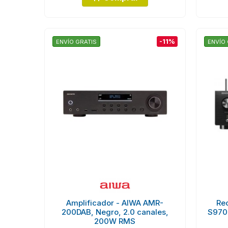
-11%
ENVÍO GRATIS
ENVÍO 
Amplificador - AIWA AMR-
Re
200DAB, Negro, 2.0 canales,
S970H
200W RMS