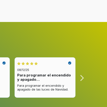
08/12/25
08/12/25
Para programar el encendido
Excelente re
y apagado…
venta y…
Para programar el encendido y
Excelente respu
apagado de las luces de Navidad.
entrega del pro
mejorar.