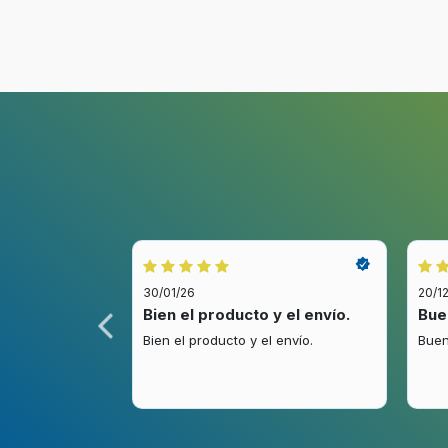
30/01/26
20/1
idez.
Bien el producto y el envío.
Bue
.
Bien el producto y el envío.
Buen