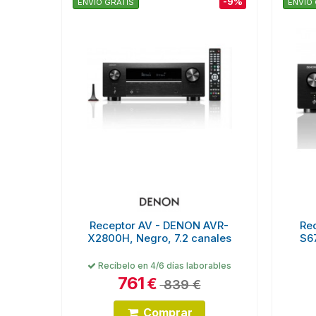
-9%
ENVÍO GRATIS
ENVÍO 
Receptor AV - DENON AVR-
Re
X2800H, Negro, 7.2 canales
S6
Recíbelo en 4/6 días laborables
761
€
839 €
Comprar