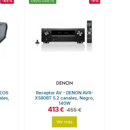
-45%
-9%
ENVÍO GRATIS
HEOS
Receptor AV - DENON AVR-
ales,
X580BT 5.2 canales, Negro,
140W
413
€
455 €
Ver más