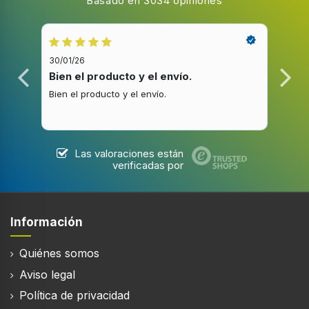
Basado en 3034 opiniones
30/01/26
20/1
Bien el producto y el envío.
Bue
Bien el producto y el envío.
Buen
Las valoraciones están
verificadas por
Información
Quiénes somos
Aviso legal
Política de privacidad