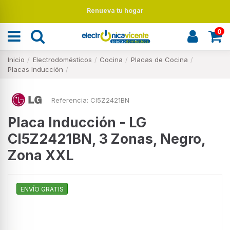
Renueva tu hogar
0
Inicio
Electrodomésticos
Cocina
Placas de Cocina
Placas Inducción
Referencia:
CI5Z2421BN
Placa Inducción - LG
CI5Z2421BN, 3 Zonas, Negro,
Zona XXL
ENVÍO GRATIS