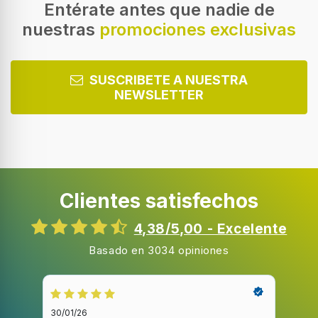
Entérate antes que nadie de
nuestras
promociones exclusivas
SUSCRIBETE A NUESTRA
NEWSLETTER
Clientes satisfechos
4,38/5,00 - Excelente
Basado en 3034 opiniones
30/01/26
20/1