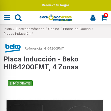
Renueva tu hogar
0
Inicio
Electrodomésticos
Cocina
Placas de Cocina
Placas Inducción
Referencia:
HII64200FMT
Placa Inducción - Beko
HII64200FMT, 4 Zonas
ENVÍO GRATIS