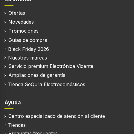
A
P
A
Dimensiones (cm)
5.2
Altura
59
Ancho
52
Profundidad
Tipo de
Número de
Tipo de display
Color
placa
niveles de
Acceso Directo
Negro
Inducción
cocción
9
Características