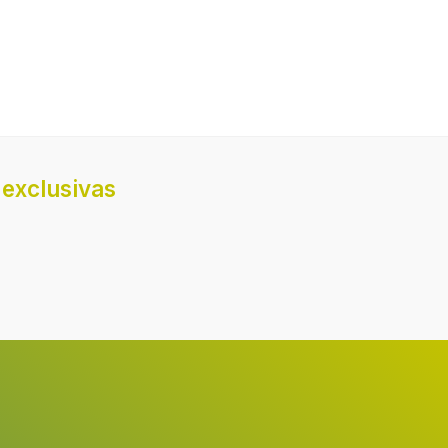
ión 2
1400 W
Grande
ión
Alrededor
exclusivas
ión 3
Parte frontal derecha
la zona
Eléctrico
ión 3
210 mm
ión 3
2200 W
n
3
Negro