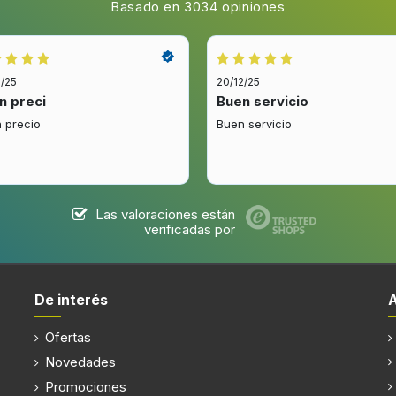
Basado en 3034 opiniones
Tipo de instalación
rasera derecha
Tipo de quemador
co
Número de zonas de cocció
2/25
20/12/25
n preci
Buen servicio
Tipo de fotograma
 precio
Buen servicio
Las valoraciones están
Detección de sartenes
verificadas por
De interés
Ofertas
Bloqueo para niños
Novedades
Indicadores LED
Promociones