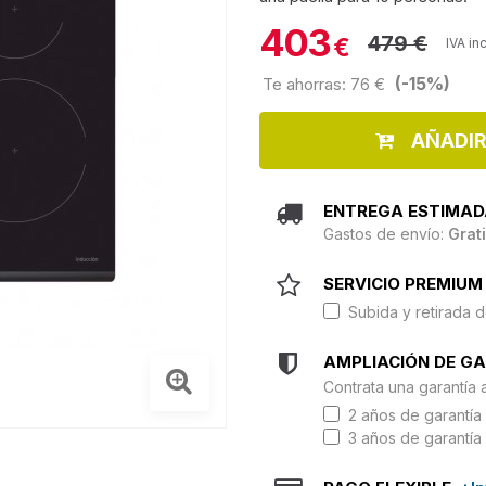
403
479 €
€
IVA in
(-15%)
Te ahorras: 76 €
AÑADIR
ENTREGA ESTIMAD
Gastos de envío:
Grat
SERVICIO PREMIUM 
Subida y retirada d
AMPLIACIÓN DE G
Contrata una garantía 
2 años de garantía 
3 años de garantía 