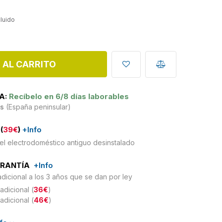
cluido
 AL CARRITO
A:
Recíbelo en 6/8 días laborables
is
(España peninsular)
(
39€
)
+Info
el electrodoméstico antiguo desinstalado
ARANTÍA
+Info
adicional a los 3 años que se dan por ley
adicional (
36€
)
adicional (
46€
)