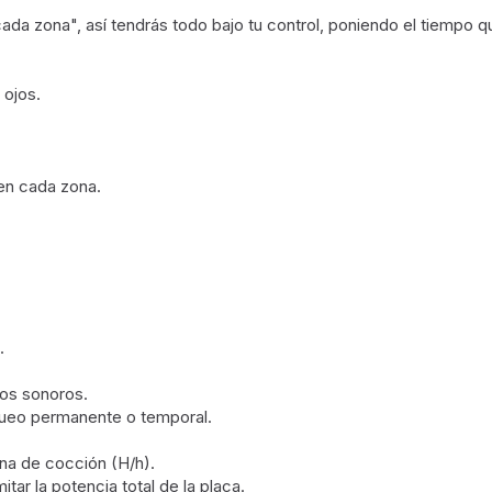
da zona", así tendrás todo bajo tu control, poniendo el tiempo q
 ojos.
 en cada zona.
.
sos sonoros.
queo permanente o temporal.
ona de cocción (H/h).
tar la potencia total de la placa.