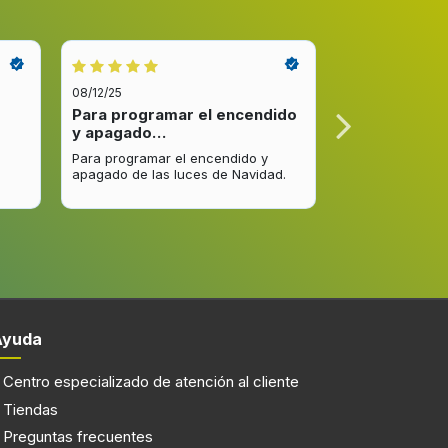
Integrado
Con placa de inducción
n
3 zona(s)
08/12/25
08/12/25
Para programar el encendido
Excelente re
Sin marco
y apagado…
venta y…
Para programar el encendido y
Excelente respu
apagado de las luces de Navidad.
entrega del pro
mejorar.
Ayuda
Centro especializado de atención al cliente
Tiendas
Preguntas frecuentes