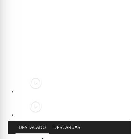
DESTACADO
DESCARGAS
CARACTERÍSTICAS
Teka Home: electrodomésticos inteligentes con
conexión Wi-fi