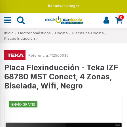
Renueva tu hogar
0
Inicio
Electrodomésticos
Cocina
Placas de Cocina
Placas Inducción
Referencia:
112500036
Placa Flexinducción - Teka IZF
68780 MST Conect, 4 Zonas,
Biselada, Wifi, Negro
ENVÍO GRATIS