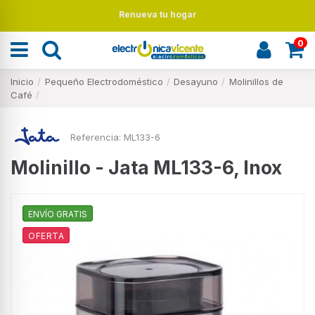
Renueva tu hogar
0
Inicio
Pequeño Electrodoméstico
Desayuno
Molinillos de
Café
Referencia:
ML133-6
Molinillo - Jata ML133-6, Inox
ENVÍO GRATIS
OFERTA