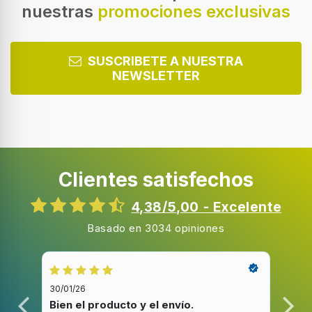
nuestras
promociones exclusivas
SUSCRIBETE A NUESTRA
NEWSLETTER
Clientes satisfechos
4,38/5,00 - Excelente
Basado en 3034 opiniones
30/01/26
20/1
Bien el producto y el envío.
Bue