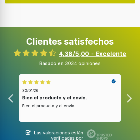
Potencia del microondas
900 W
Tipo de control
Botones, Giratorio
Clientes satisfechos
Potencia de asador
1500 W
4,38/5,00 - Excelente
Potencia de convección
Basado en 3034 opiniones
2100 W
Tipo de puerta abierta
Apertura por empuje
30/01/26
20/1
Bisagra para puerta
Bien el producto y el envío.
Bue
Izquierda
Bien el producto y el envío.
Buen
Apertura de la puerta
Apertura lateral
Tornamesa
Las valoraciones están
verificadas por