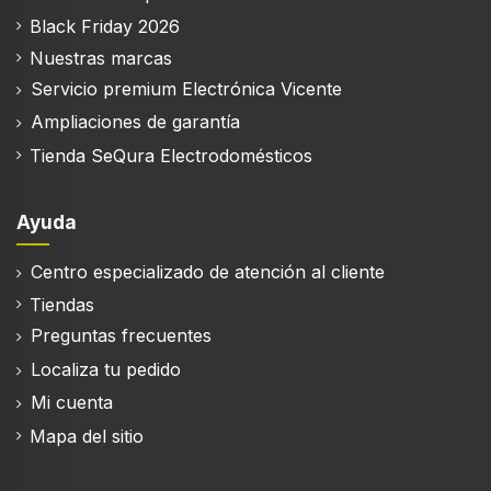
Material de la puerta
Black Friday 2026
Vidrio
Nuestras marcas
Sonido desactivado
Servicio premium Electrónica Vicente
Ampliaciones de garantía
La duración del temporizador
Tienda SeQura Electrodomésticos
95 min
Ayuda
Funciones y programas de cocina
Centro especializado de atención al cliente
Parrilla
Tiendas
Preguntas frecuentes
Cocción de convección
Localiza tu pedido
Mi cuenta
Función descongelar
Mapa del sitio