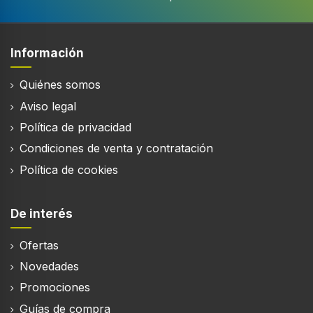
Tamaño plato giratorio
28,8 cm
Información
Luz interior
Quiénes somos
Aviso legal
Pantalla incorporada
Política de privacidad
Condiciones de venta y contratación
Tipo de visualizador
LED
Política de cookies
Temporizador
De interés
Tipo de temporizador
Ofertas
Digital
Novedades
Color de la puerta
Promociones
Negro
Guías de compra