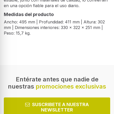
en una opción fiable para el uso diario.
Medidas del producto
Ancho: 495 mm | Profundidad: 411 mm | Altura: 302
mm | Dimensiones interiores: 330 x 322 x 251 mm |
Peso: 15,7 kg.
Características
Color del producto
Negro, Acero inoxidable
Tipo de producto
Microondas combinado
Entérate antes que nadie de
nuestras
promociones exclusivas
Tipo de instalación
Encimera
Capacidad interior
SUSCRIBETE A NUESTRA
26 L
NEWSLETTER