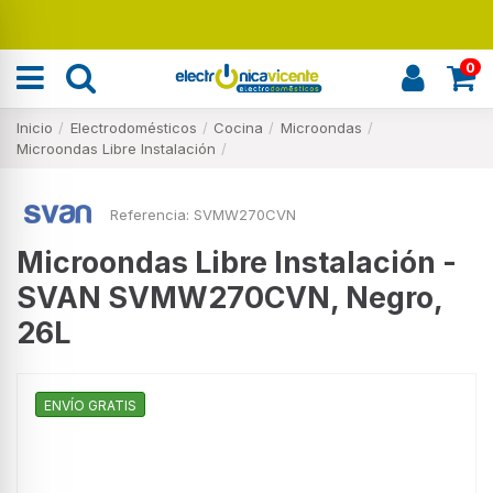
Renueva tu hogar
0
Inicio
Electrodomésticos
Cocina
Microondas
Microondas Libre Instalación
Referencia:
SVMW270CVN
Microondas Libre Instalación -
SVAN SVMW270CVN, Negro,
26L
ENVÍO GRATIS