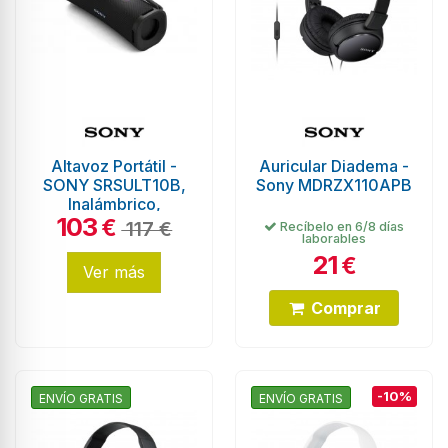
Altavoz Portátil -
Auricular Diadema -
SONY SRSULT10B,
Sony MDRZX110APB
Inalámbrico,
103
Bluetooth
€
117 €
Recíbelo en 6/8 días
laborables
21
€
Ver más
Comprar
-10%
ENVÍO GRATIS
ENVÍO GRATIS