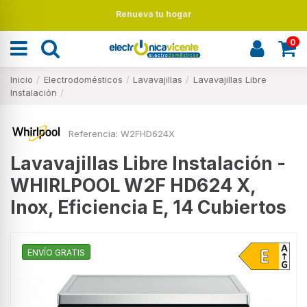
Renueva tu hogar
0
Inicio
Electrodomésticos
Lavavajillas
Lavavajillas Libre
Instalación
Referencia:
W2FHD624X
Lavavajillas Libre Instalación -
WHIRLPOOL W2F HD624 X,
Inox, Eficiencia E, 14 Cubiertos
ENVÍO GRATIS