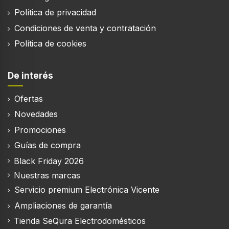
Política de privacidad
Desempeño
Condiciones de venta y contratación
Política de cookies
Nivel de ruido
40 dB
De interés
Programas de lavado
60min 65°C, Auto 45-65 °C, Eco 50 °C, Intensive
Ofertas
70°C, Pre-enjuague, Rápido
Novedades
Sistema de secado
Intercambiador de calor/Zeolita
Promociones
Guías de compra
Número de cubiertos
14 cubiertos
Black Friday 2026
Nuestras marcas
Número de programas de lavado
Servicio premium Electrónica Vicente
6
Ampliaciones de garantía
Clase de emisión de ruido
B
Tienda SeQura Electrodomésticos