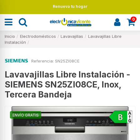
Renueva tu hogar
0
Inicio
Electrodomésticos
Lavavajillas
Lavavajillas Libre
Instalación
Referencia:
SN25ZI08CE
Lavavajillas Libre Instalación -
SIEMENS SN25ZI08CE, Inox,
Tercera Bandeja
ENVÍO GRATIS