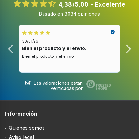
4,38/5,00 - Excelente
Longitud del cable
Basado en 3034 opiniones
1,75 m
Longitud de manguera de entrada
1,65 m
30/01/26
20/1
Longitud de manguera de salida
Bien el producto y el envío.
Bue
1,9 m
Bien el producto y el envío.
Buen
Altura ajustable de la canasta superior
Las valoraciones están
Niveles de altura regulables de la cesta superior
verificadas por
3
Tipo de compartimiento para vajilla
Cajón
Información
Material de bañera
Acero inoxidable
Quiénes somos
Aviso legal