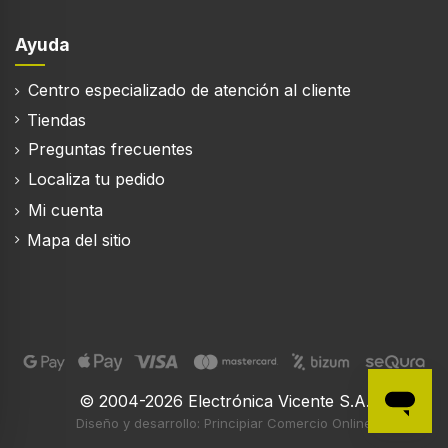
Temperatura (máx)
70 °C
Ayuda
Tiempo de ciclo
Centro especializado de atención al cliente
215 min
Tiendas
Programación diferida
Preguntas frecuentes
Localiza tu pedido
Inicio retrasado
Mi cuenta
24 h
Mapa del sitio
AquaStop función
Función de AquaSensor
Índice de reparabilidad
8.8
© 2004-2026 Electrónica Vicente S.A.
Diseño y desarrollo: Principiar Comercio Online