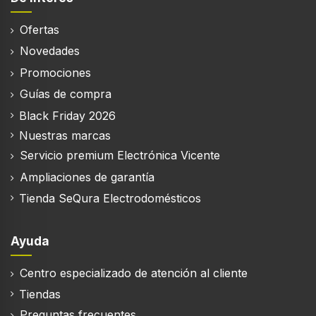
Ofertas
Programación diferida
Novedades
Clase de emisión de ruido
Promociones
A
Guías de compra
Nivel de ruido (spin)
Black Friday 2026
72 dB
Nuestras marcas
Servicio premium Electrónica Vicente
Máxima velocidad de centrifugado
1400 RPM
Ampliaciones de garantía
Drum Clean
Tienda SeQura Electrodomésticos
Ayuda
Centro especializado de atención al cliente
Ergonomía
Tiendas
Bloqueo para niños
Preguntas frecuentes