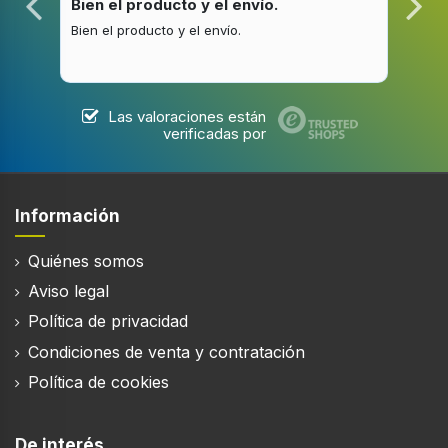
Bien el producto y el envío.
Bue
Bien el producto y el envío.
Buen
Capacidad nominal (lavado)
9 kg
Tiempo de ciclo de lavado
180 min
Las valoraciones están
verificadas por
tiempo del ciclo de lavado y secado
420 min
Programas de lavado
Información
Blusa / camisa, Algodón, Eco, Lana,
Intensivo/exteriores, Rápido, Deporte, Vapor,
Quiénes somos
Sintético
Aviso legal
Programas de secado
Política de privacidad
Sintético
Condiciones de venta y contratación
Capacidad de nominal (lavado y secado)
Política de cookies
6 kg
Función Añadir prendas (pausa)
De interés