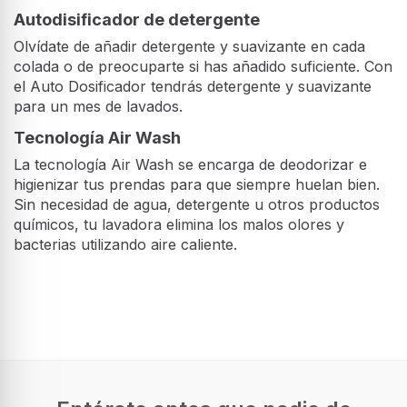
Autodisificador de detergente
Olvídate de añadir detergente y suavizante en cada
colada o de preocuparte si has añadido suficiente. Con
el Auto Dosificador tendrás detergente y suavizante
para un mes de lavados.
Tecnología Air Wash
La tecnología Air Wash se encarga de deodorizar e
higienizar tus prendas para que siempre huelan bien.
Sin necesidad de agua, detergente u otros productos
químicos, tu lavadora elimina los malos olores y
bacterias utilizando aire caliente.
Lavadora Secadora Libre
Diseño
Instalación - LG F4DR7011AGS,
11/6Kg, 1400 RPM, Vapor, Inox
Tipo de instalación
Grafito
Independiente
Lavadora Secadora de Libre
Tipo de carga
Instalación con capacidad de lavado
Carga frontal
de 11 Kg, capacidad de secado de 6