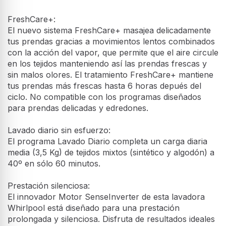
Lavadora carga frontal de libre instalación Whirlpool:
9,0kg - FFS 9258 W SP
Las características de esta lavadora de libre instalación
Whirlpool: color blanco. Gran capacidad espaciosa de
9,0kg. Clasificación energética B. Rápida y eficiente
velocidad de centrifugado de 1200 revoluciones por
minuto. Tecnologia exclusiva 6th SENSE, que
dinámicamente ajusta los parámetros según el tipo de
carga, asegurando el máximo cuidado para tus
prendas.
Imágenes