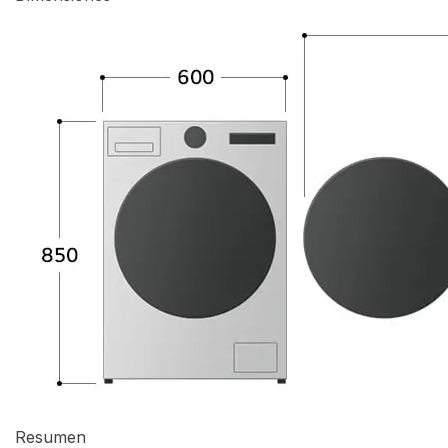
carga de ropa rápidamente y no tienes mucho tiempo
disponible.
Vapor Steam Reduce el 99,9% virus, bacterias,
manchas
Bateadores de acero inoxidable: Mayor higiene que los
de plástico, 99% anti bacterias(4), y mayor durabilidad
y cuidado de las prendas.
Especificaciones del producto >
Summary
Dimensiones