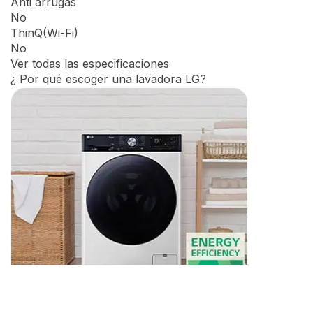
Capacidad máxima de lavado (kg)
9,0
Dimensiones del producto (AnchoxAltoxFondo mm)
600 x 850 x 475
Velocidad máxima del centrifugado (RPM)
1200
Dosificación automática ezDispense
No
Vapor Steam
Sí
Anti arrugas
No
ThinQ(Wi-Fi)
No
Ver todas las especificaciones
¿ Por qué escoger una lavadora LG?​