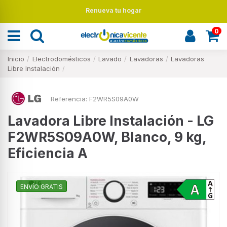
Renueva tu hogar
0
Inicio
Electrodomésticos
Lavado
Lavadoras
Lavadoras
Libre Instalación
Referencia:
F2WR5S09A0W
Lavadora Libre Instalación - LG
F2WR5S09A0W, Blanco, 9 kg,
Eficiencia A
ENVÍO GRATIS