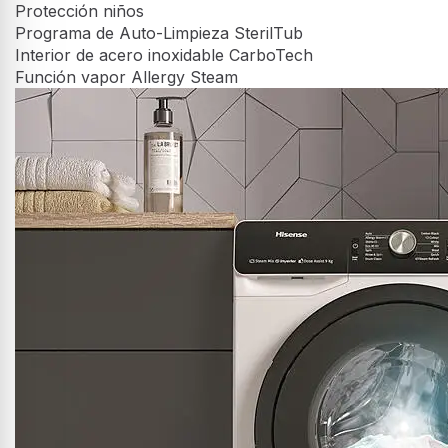
Lavadora WFQY801418VJM
Protección niños
Inverter Power Drive
Programa de Auto-
TotalWeight
Limpieza SterilTub
Bloqueo Panel de
Interior de acero
Control
inoxidable CarboTech