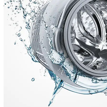
Lavado rápido: Sí
Programa para lana:Sí
Nivel de agua elevado:Sí
Material lavable: Carbotech
Capacidad del tambor: 54 l
Marcador en panel de control:Texto
Programas automáticos:Sí
Eficiencia Energética:
Clase de eficiencia de energía: B
Consumo de agua: 47 l
Consumo anual de agua: 11220 l
Nivel de ruido en el lavado en dB(A) re 1 pW: 56 dB(A)
re 1pW
Nivel de ruido en el centrifugado en dB(A) re 1 pW: 72
dB(A) re 1pW
Velocidad máxima de centrifugado (rpm):1400 rpm
Capacidad para algodón (kg): 8,0 Kg
Características destacadas: