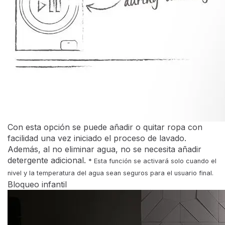
Bloqueo Infantil:
La función de Bloqueo Infantil ayuda a mantener tu
hogar más seguro. Activando esta opción, la puerta y
los botones no responderán por lo que los niños no
podrán utilizar la lavadora.
Motor Inverter:
Un motor extremadamente potente y altamente
eficiente diseñado para ofrecer mejor eficiencia
energética, mas duración de vida, menor nivel de ruido
y resultados de lavado mejorados.
Pure Jet:
Sistema Pure Jet. Desarrollado por Hisense, el sistema
Pure Jet produce un flujo muy potente de agua que
disuelve el detergente más rápido y aumenta
onsiderablemente la limpieza con un aclarado más
efectivo