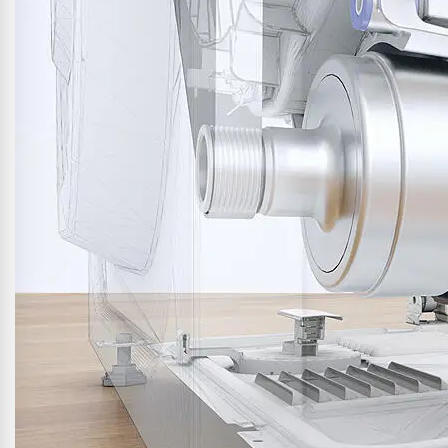
activar la garantía.
La garantía comercial que se ofrece en algunos repuestos de
ciertos modelos no cubre las cantidades que correspondan por
los conceptos de diagnóstico del producto, desplazamiento,
carga de gas (en caso necesario) y mano de obra. Esos
conceptos deberán ser abonados por el titular de la garantía al
servicio técnico autorizado.
Registro de producto
15 Programas de Lavado