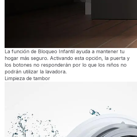
Modo de control:Electrónico
Patas ajustables:Si todo
Ruedas:No
Color principal del producto: Color Blanco
Tipo de Instalación: Libre Instalación
Ancho del producto: 595 mm
Altura del producto:850 mm
Profundidad del producto:540 mm
Ancho del producto embalado:645 mm
Altura del producto embalado:880 mm
Profundidad del producto embalado: 560 mm
Particularidades:
Velocidades de centrifugado:Variable
Control de espuma:Sí
Control de estabilidad:Sí
Sistema de protección de agua: Sí
Contador digital: n/a
Opciones de inicio retardado:Fija
Prelavado: Sí