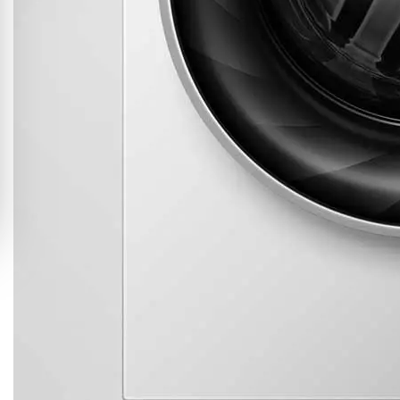
Limpieza de tambor
La función de limpieza de tambor de Hisense permite mantener
la lavadora en las mejores condiciones al realizar una limpieza
profunda a 95ºC de las partes internas y al mismo tiempo
elimina virus y bacterias.