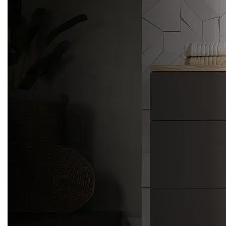
FICHA TÉCNICA:
Instalación Independiente / Empotrable:Libre
Instalación
Encimera desmontable:No
Tipo de carga: Frontal
Bisagra de la puerta:Izquierda
Color / Material del panel frontal: Color Blanco N/A
Plástico
Color / Material de laterales del gabinete: Color Blanco
N/A Chapa estañada y barnizada
Potencia de servicio (W):18000 W
Corriente (A): 10 A
Tensión (V):220-240 V
Frecuencia (Hz): 50 Hz
Longitud del cable de alimentación eléctrica: 150 cm
Tipo de Enchufe: Euuro
Altura del producto:850 mm
Peso neto: 60,0 Kg
Peso bruto: 61,8 Kg
Diámentro puerta:n/a