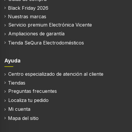
1400 RPM
Black Friday 2026
Clase de secado por giro
Nuestras marcas
B
Servicio premium Electrónica Vicente
Clase de emisión de ruido
Ampliaciones de garantía
A
Tienda SeQura Electrodomésticos
Nivel de ruido (spin)
72 dB
Ayuda
Programación diferida
Centro especializado de atención al cliente
Inicio retrasado
Tiendas
24 h
Preguntas frecuentes
Temporizador
Localiza tu pedido
Mi cuenta
Tiempo del ciclo (máx.)
Mapa del sitio
228 min