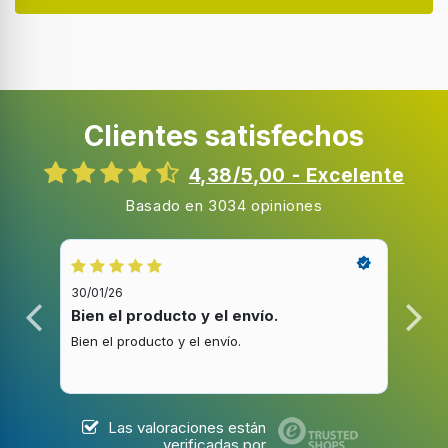
Pantalla incorporada
Tipo de visualizador
LED
Clientes satisfechos
Tipo de control
Giratorio
4,38/5,00 - Excelente
Bisagra para puerta
Basado en 3034 opiniones
Izquierda
Apertura de la puerta
Apertura lateral
30/01/26
20/1
Ángulo de apertura de puerta
Bien el producto y el envío.
Bue
180°
Bien el producto y el envío.
Buen
Color de la puerta
Acero inoxidable
Las valoraciones están
Material del tambor
verificadas por