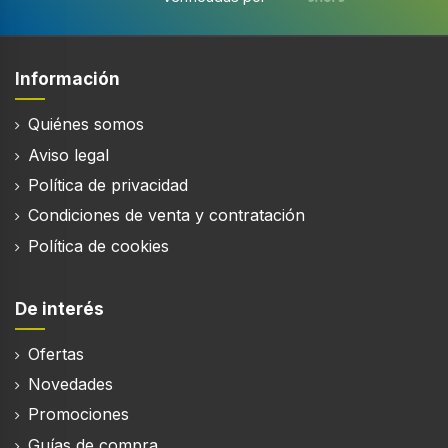
Acero inoxidable
Material de bañera
Plástico
Información
Longitud del cable
1,6 m
Quiénes somos
Aviso legal
Volumen de tambor
65 L
Política de privacidad
Condiciones de venta y contratación
Certificación
CE, VDE
Política de cookies
De interés
Desempeño
Ofertas
Capacidad nominal
Novedades
9 kg
Promociones
Máxima velocidad de centrifugado
Guías de compra