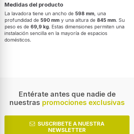
Medidas del producto
La lavadora tiene un ancho de
598 mm
, una
profundidad de
590 mm
y una altura de
845 mm
. Su
peso es de
69,9 kg
. Estas dimensiones permiten una
instalación sencilla en la mayoría de espacios
domésticos.
Diseño
Tipo de instalación
Independiente
Tipo de carga
Carga frontal
Entérate antes que nadie de
nuestras
promociones exclusivas
Color del producto
Acero inoxidable
Admite personalización de puertas
SUSCRIBETE A NUESTRA
NEWSLETTER