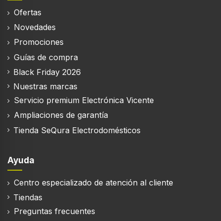
A
Ofertas
Nivel de ruido (spin)
Novedades
71 dB
Promociones
Programación diferida
Guías de compra
Black Friday 2026
Inicio retrasado
Nuestras marcas
24 h
Servicio premium Electrónica Vicente
Inicio diferido (mín.)
Ampliaciones de garantía
3 h
Tienda SeQura Electrodomésticos
Tiempo del ciclo (máx.)
228 min
Ayuda
Tiempo de ciclo (programa rápido)
15 min
Centro especializado de atención al cliente
Programas de lavado
Tiendas
Blusa / camisa, Delicado/seda, Ropa de
Preguntas frecuentes
abrigo/Edredón de plumas, Aclarado extra,