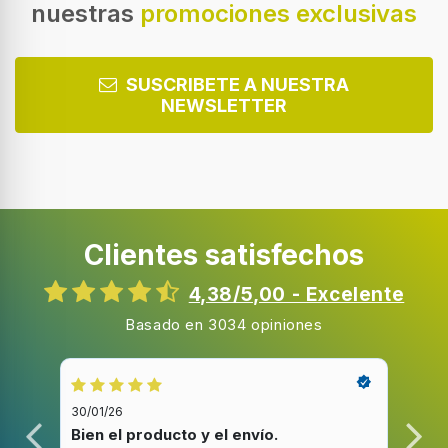
nuestras
promociones exclusivas
Color del producto
Blanco
Pantalla incorporada
SUSCRIBETE A NUESTRA
NEWSLETTER
Tipo de visualizador
LED
Tipo de control
Giratorio, Tocar
Clientes satisfechos
Bisagra para puerta
Izquierda
4,38/5,00 - Excelente
Apertura de la puerta
Basado en 3034 opiniones
Apertura lateral
Color de la puerta
Gris
30/01/26
20/1
Tipo de puerta
Bien el producto y el envío.
Bue