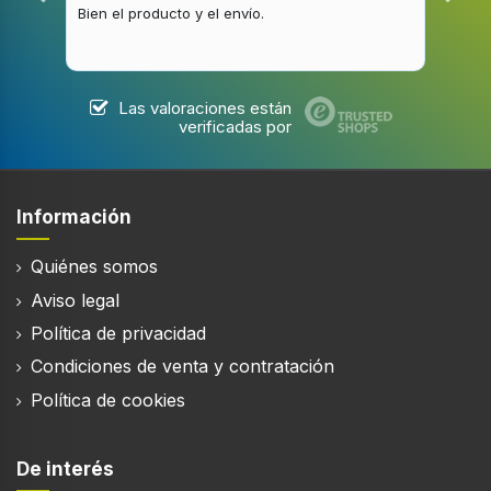
Vidrio templado
Bien el producto y el envío.
Buen
Tipo de tambor
Tambor de olas (Wave Drum)
Longitud del cable
Las valoraciones están
verificadas por
1,6 m
Información
Desempeño
Quiénes somos
Capacidad nominal
9 kg
Aviso legal
Política de privacidad
Máxima velocidad de centrifugado
1200 RPM
Condiciones de venta y contratación
Política de cookies
Clase de secado por giro
B
De interés
Clase de emisión de ruido