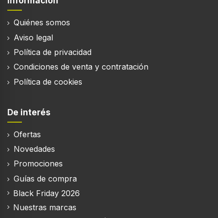
Información
Peso
Quiénes somos
1,76 kg
Aviso legal
Ancho del paquete
Política de privacidad
25 mm
Condiciones de venta y contratación
Profundidad del paquete
Política de cookies
36,8 mm
Altura del paquete
26 mm
De interés
Peso del paquete
Ofertas
2,56 kg
Novedades
Promociones
Guías de compra
Contenido del embalaje
Black Friday 2026
Cantidad
Nuestras marcas
1