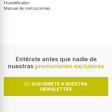
Humidificador
Manual de instrucciones
Diseño
Color del producto
Negro, Blanco
Pantalla incorporada
Entérate antes que nadie de
nuestras
promociones exclusivas
Tipo de visualizador
LED
SUSCRIBETE A NUESTRA
NEWSLETTER
Eficiencia energética
Potencia
30 W