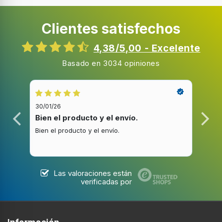
Tipo de fuente de alimentación
Clientes satisfechos
Corriente alterna
Voltaje de entrada AC
4,38/5,00 - Excelente
220 - 240 V
Basado en 3034 opiniones
Frecuencia de entrada AC
50 - 60 Hz
30/01/26
20/1
Bien el producto y el envío.
Bue
Peso y dimensiones
Bien el producto y el envío.
Buen
Ancho
214 mm
Las valoraciones están
Profundidad
verificadas por
214 mm
Altura
333 mm