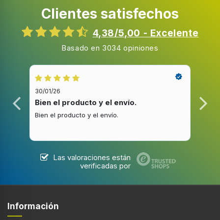
Clientes satisfechos
Calentamiento superior e inferior
4,38/5,00 - Excelente
Rango de temperaturas del termostato del horno
Basado en 3034 opiniones
50 - 275 °C
Parrilla
30/01/26
20/1
Grill de amplia superficie
Bien el producto y el envío.
Bue
Bien el producto y el envío.
Buen
Aire caliente 3D
Las valoraciones están
Cocción de convección
verificadas por
Cocción a vapor
Información
Función recalentar