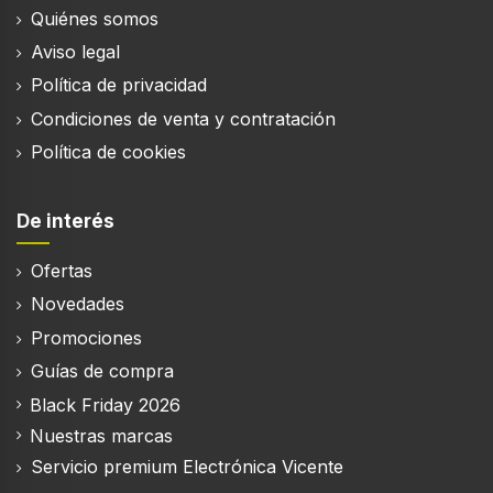
Quiénes somos
Aviso legal
Nº de programas automáticos
Política de privacidad
10
Condiciones de venta y contratación
Función autolimpieza
Política de cookies
Tipo de limpiador
Hidrolítica
De interés
Ofertas
Novedades
Diseño
Promociones
Tipo de instalación
Guías de compra
Integrado
Black Friday 2026
Color del producto
Nuestras marcas
Negro
Servicio premium Electrónica Vicente
Nombre del color