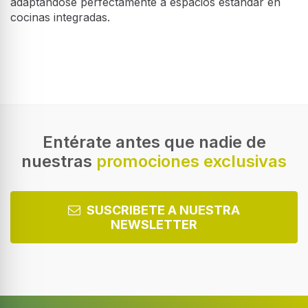
adaptándose perfectamente a espacios estándar en
cocinas integradas.
Horno
Número de hornos
1
Tamaño del horno
Medio
Entérate antes que nadie de
nuestras
promociones exclusivas
Tipo de horno
Horno eléctrico
Total capacidad interior, horno (s)
SUSCRIBETE A NUESTRA
71 L
NEWSLETTER
Capacidad neta del horno
71 L
Calefacción en fondo