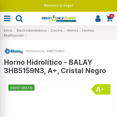
Renueva tu hogar
0
Inicio
Electrodomésticos
Cocina
Hornos
Hornos
Multifunción
Referencia:
3HB5159N3
Horno Hidrolítico - BALAY
3HB5159N3, A+, Cristal Negro
ENVÍO GRATIS