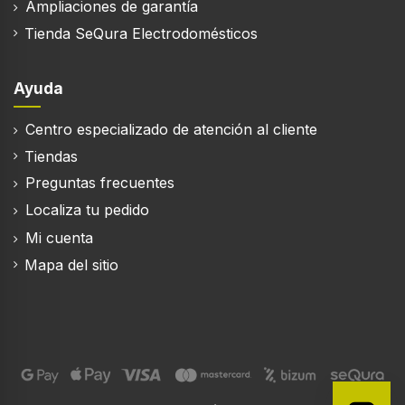
Ampliaciones de garantía
Cristal negro
Tienda SeQura Electrodomésticos
Tipo de control
Giratorio, Tocar
Ayuda
Control de posición
Frente
Centro especializado de atención al cliente
Tiendas
Perillas retráctiles
Preguntas frecuentes
Localiza tu pedido
Pantalla incorporada
Mi cuenta
Mapa del sitio
Tipo de visualizador
LED
Bisagra para puerta
Abajo
Material de la puerta
Vidrio