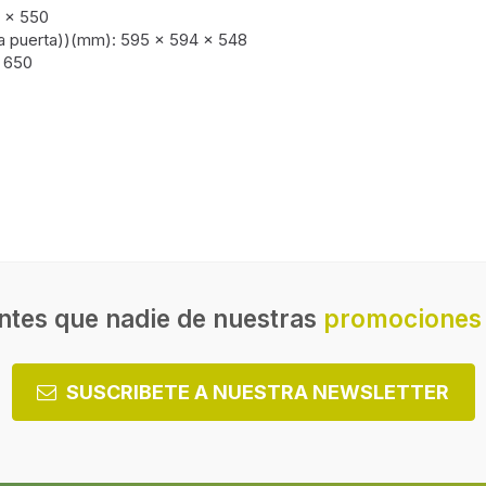
 x 550
 la puerta))(mm): 595 x 594 x 548
 650
Temperatura máxima
(convencional)
Rotisserie
léctrico
ntes que nadie de nuestras
promociones 
Función de descongelación 
horno
SUSCRIBETE A NUESTRA NEWSLETTER
Función recalentar
Función mantener caliente
Número de programas de co