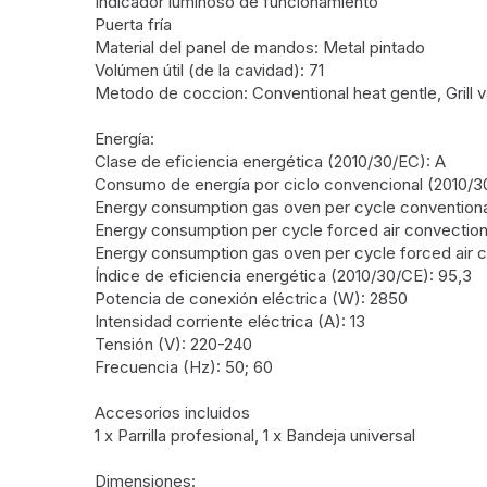
Indicador luminoso de funcionamiento
Puerta fría
Material del panel de mandos: Metal pintado
Volúmen útil (de la cavidad): 71
Metodo de coccion: Conventional heat gentle, Grill var
Energía:
Clase de eficiencia energética (2010/30/EC): A
Consumo de energía por ciclo convencional (2010/30
Energy consumption gas oven per cycle conventiona
Energy consumption per cycle forced air convection
Energy consumption gas oven per cycle forced air 
Índice de eficiencia energética (2010/30/CE): 95,3
Potencia de conexión eléctrica (W): 2850
Intensidad corriente eléctrica (A): 13
Tensión (V): 220-240
Frecuencia (Hz): 50; 60
Accesorios incluidos
1 x Parrilla profesional, 1 x Bandeja universal
Dimensiones: