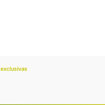
275 °C
exclusivas
del
cción
5