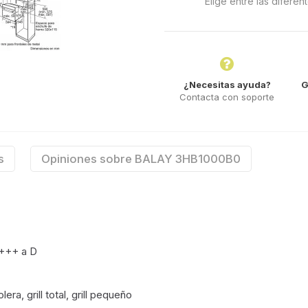
Elige entre las difere
¿Necesitas ayuda?
G
Contacta con soporte
s
Opiniones sobre BALAY 3HB1000B0
A+++ a D
ra, grill total, grill pequeño