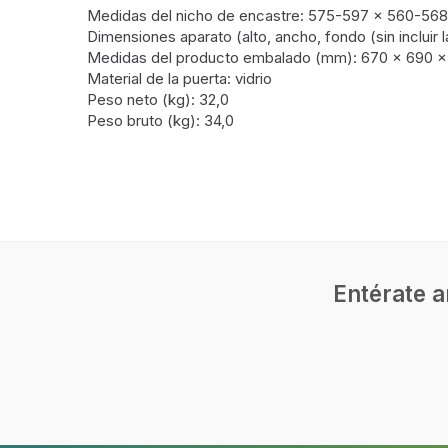
Medidas del nicho de encastre: 575-597 x 560-568
Dimensiones aparato (alto, ancho, fondo (sin incluir
Medidas del producto embalado (mm): 670 x 690 x
Material de la puerta: vidrio
Peso neto (kg): 32,0
Peso bruto (kg): 34,0
Horno
Número de hornos
1
Tamaño del horno
Medio
Tipo de horno
Horno e
Entérate a
Total capacidad interior, horno (s)
71 L
Capacidad neta del horno
71 L
Parrilla
Cocción microondas