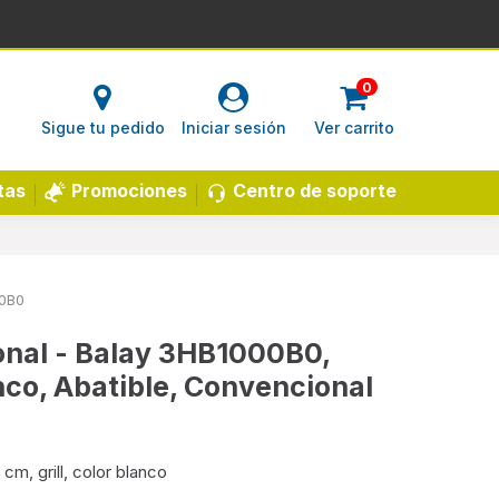
0
Sigue tu pedido
Iniciar sesión
Ver carrito
Centro de soporte
tas
Promociones
0B0
nal - Balay 3HB1000B0,
anco, Abatible, Convencional
m, grill, color blanco