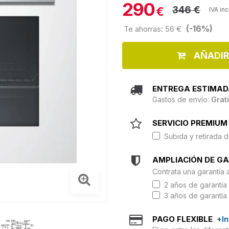
290
346 €
€
IVA in
(-16%)
Te ahorras: 56 €
AÑADIR
ENTREGA ESTIMAD
Gastos de envío:
Grat
SERVICIO PREMIUM 
Subida y retirada d
AMPLIACIÓN DE G
Contrata una garantía 
2 años de garantía 
3 años de garantía 
PAGO FLEXIBLE
+I