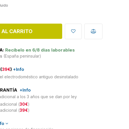
cluido
 AL CARRITO
A:
Recíbelo en 6/8 días laborables
is
(España peninsular)
(
39€
)
+Info
el electrodoméstico antiguo desinstalado
ARANTÍA
+Info
adicional a los 3 años que se dan por ley
adicional (
30€
)
adicional (
39€
)
nfo