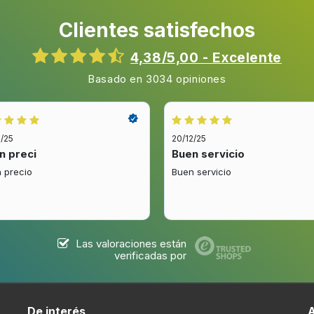
Número de estantes
Clientes satisfechos
4,38/5,00 - Excelente
Basado en 3034 opiniones
Pantalla incorporada
do
2/25
20/12/25
Bisagra para puerta
n preci
Buen servicio
 precio
Buen servicio
o
Puerta fría
Temperatura de la puerta (m
Las valoraciones están
verificadas por
Consumo de energía
(convencional)
De interés