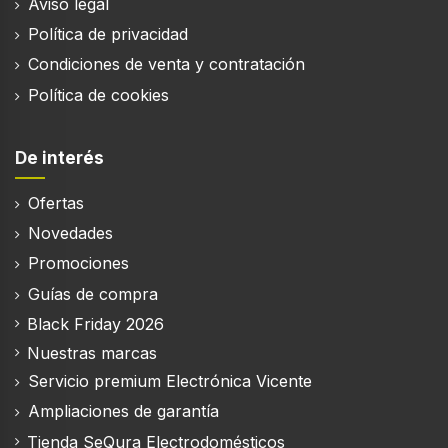
Aviso legal
Fuente de alimentación de la zona de cocción 3
Gas
Política de privacidad
Potencia de la zona de cocción 3
Condiciones de venta y contratación
4300 W
Política de cookies
Forma de la zona de cocción a fuego lento
Alrededor
De interés
Forma de la zona de cocción media
Ofertas
Alrededor
Novedades
Forma de la zona de cocción grande
Alrededor
Promociones
Guías de compra
Color del producto
Negro, Acero inoxidable
Black Friday 2026
Nuestras marcas
Tipo de instalación
Encimera
Servicio premium Electrónica Vicente
Ampliaciones de garantía
Tipo de quemador
Encimera de gas
Tienda SeQura Electrodomésticos