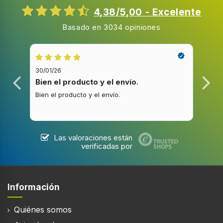
A fuego lento
4,38/5,00 - Excelente
Forma de la zona 2 de cocción
Basado en 3034 opiniones
Alrededor
Posición de quemador /fuego 2
Parte central trasera
30/01/26
20/1
Fuente de alimentación de quemador /fuego 2
Bien el producto y el envío.
Bue
Gas
Bien el producto y el envío.
Buen
Potencia de la zona de cocción 2
750 W
Tipo de zona de cocción 3
Las valoraciones están
verificadas por
Extragrande
Forma de la zona 3 de cocción
Alrededor
Información
Posición de la zona de cocción 3
Derecho
Quiénes somos