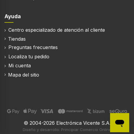
Número de zonas de cocción
3 zona(s)
Ayuda
Centro especializado de atención al cliente
Tiendas
Desempeño
Preguntas frecuentes
Zona de cocción a fuego lento
Localiza tu pedido
750 W
Mi cuenta
Zona de cocción media
Mapa del sitio
3400 W
Zona de cocción grande
4300 W
Ergonomía
© 2004-2026 Electrónica Vicente S.A.
Diseño y desarrollo: Principiar Comercio Online