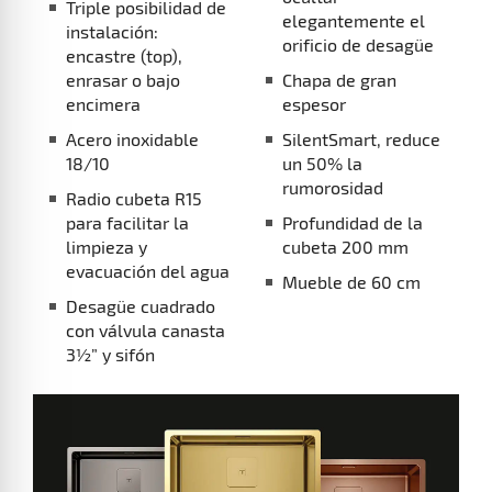
Triple posibilidad de
elegantemente el
instalación:
orificio de desagüe
encastre (top),
enrasar o bajo
Chapa de gran
encimera
espesor
Acero inoxidable
SilentSmart, reduce
18/10
un 50% la
rumorosidad
Radio cubeta R15
para facilitar la
Profundidad de la
limpieza y
cubeta 200 mm
evacuación del agua
Mueble de 60 cm
Desagüe cuadrado
con válvula canasta
3½” y sifón