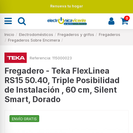
Renueva tu hogar
0
Inicio
Electrodomésticos
Fregaderos y grifos
Fregaderos
Fregaderos Sobre Encimera
Referencia:
115000023
Fregadero - Teka FlexLinea
RS15 50.40, Triple Posibilidad
de Instalación , 60 cm, Silent
Smart, Dorado
ENVÍO GRATIS