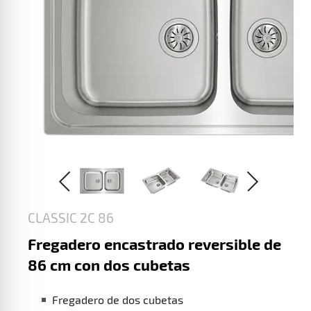
CLASSIC 2C 86
Fregadero encastrado reversible de
86 cm con dos cubetas
Fregadero de dos cubetas
Acero inoxidable 18/10
Válvula canasta 3 ½” + sifón
Chapa de gran espesor