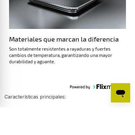
Materiales que marcan la diferencia
Son totalmente resistentes a rayaduras y fuertes
cambios de temperatura, garantizando una mayor
durabilidad y aguante.
Características principales:
Fregadero de dos cubetas
Acero inoxidable 18/10
Válvula canasta 3 1/2"
Chapa de gran espesor
Acabado alto brillo
Profundidad de la cubetas 190 mm
Mueble de 90 cm
Sifón