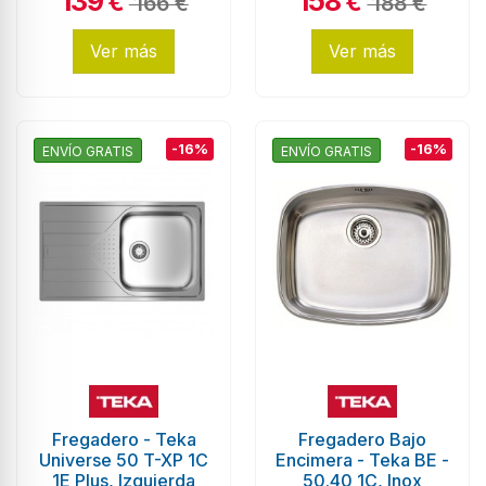
139
158
€
€
166 €
188 €
Ver más
Ver más
-16%
-16%
ENVÍO GRATIS
ENVÍO GRATIS
Fregadero - Teka
Fregadero Bajo
Universe 50 T-XP 1C
Encimera - Teka BE -
1E Plus, Izquierda
50.40 1C, Inox