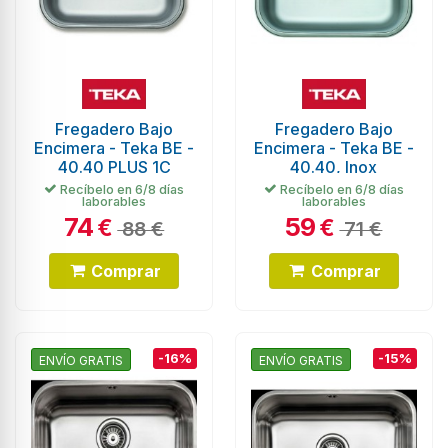
Fregadero Bajo
Fregadero Bajo
Encimera - Teka BE -
Encimera - Teka BE -
40.40 PLUS 1C
40.40, Inox
Recíbelo en 6/8 días
Recíbelo en 6/8 días
laborables
laborables
74
59
€
€
88 €
71 €
Comprar
Comprar
-16%
-15%
ENVÍO GRATIS
ENVÍO GRATIS