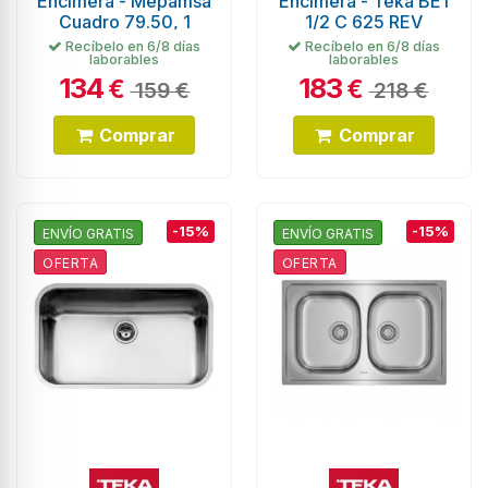
Encimera - Mepamsa
Encimera - Teka BE1
Cuadro 79.50, 1
1/2 C 625 REV
Cubeta, Escurridor,
Recíbelo en 6/8 días
Recíbelo en 6/8 días
laborables
laborables
Reversible, Inox
134
183
€
€
159 €
218 €
Comprar
Comprar
-15%
-15%
ENVÍO GRATIS
ENVÍO GRATIS
OFERTA
OFERTA