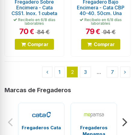
Fregadero Sobre
Fregadero Bajo
Encimera - Cata
Encimera - Cata CBP
CSS1, Inox, 1 cubeta
40-40, 50cm, Una
Cubeta, Inox
Recíbelo en 6/8 días
Recíbelo en 6/8 días
laborables
laborables
70
79
€
€
84 €
94 €
Comprar
Comprar
1
2
3
…
7
Marcas de Fregaderos
Fregaderos Cata
Fregaderos
Fre
Mepamsa