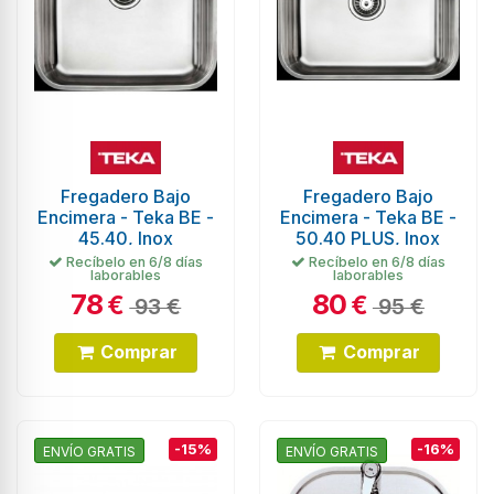
Fregadero Bajo
Fregadero Bajo
Encimera - Teka BE -
Encimera - Teka BE -
45.40, Inox
50.40 PLUS, Inox
Recíbelo en 6/8 días
Recíbelo en 6/8 días
laborables
laborables
78
80
€
€
93 €
95 €
Comprar
Comprar
-15%
-16%
ENVÍO GRATIS
ENVÍO GRATIS