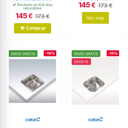
145
€
173 €
Recíbelo en 6/8 días
laborables
145
€
173 €
Ver más
Comprar
-16%
-15%
ENVÍO GRATIS
ENVÍO GRATIS
OFERTA