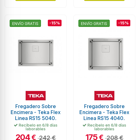
-15%
-15%
ENVÍO GRATIS
ENVÍO GRATIS
Fregadero Sobre
Fregadero Sobre
Encimera - Teka Flex
Encimera - Teka Flex
Linea RS15 5040,
Linea RS15 4040,
Inox
Inox
Recíbelo en 6/8 días
Recíbelo en 6/8 días
laborables
laborables
204
175
€
€
242 €
208 €