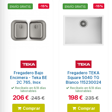
-15%
-15%
ENVÍO GRATIS
ENVÍO GRATIS
Fregadero Bajo
Fregadero TEKA
Encimera - Teka BE
Square 5040 TG
2C 765, Inox
Blanco 115230024
Recíbelo en 6/8 días
Recíbelo en 6/8 días
laborables
laborables
206
198
€
€
245 €
235 €
Comprar
Comprar