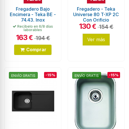
Fregadero Bajo
Fregadero - Teka
Encimera - Teka BE -
Universe 80 T-XP 2C
74.43, Inox
Con Orificio
130
€
154 €
Recíbelo en 6/8 días
laborables
163
€
194 €
Ver más
Comprar
-15%
-15%
ENVÍO GRATIS
ENVÍO GRATIS