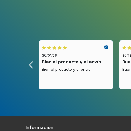
Eficiencia energética
Potencia
70 W
30/01/26
20/1
idez.
Bien el producto y el envío.
Bue
Contenido del embalaje
.
Bien el producto y el envío.
Buen
Peso y dimensiones
Ancho
189 mm
Profundidad
165 mm
Información