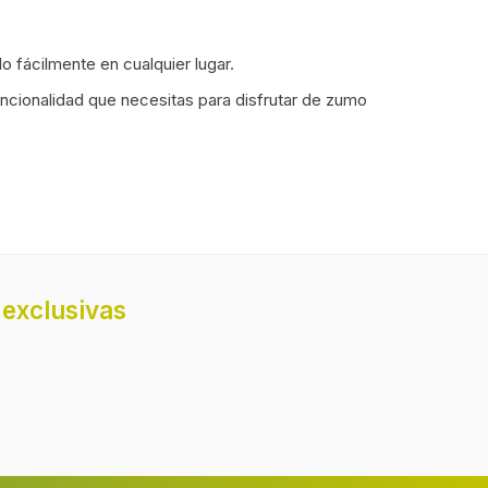
 fácilmente en cualquier lugar.
ncionalidad que necesitas para disfrutar de zumo
Acero inoxidable
1 m
exclusivas
Plástico