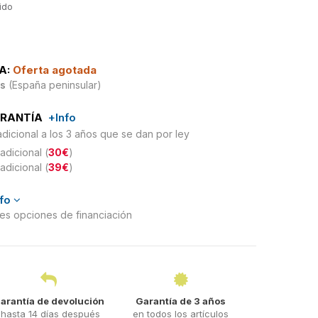
uido
A:
Oferta agotada
is
(España peninsular)
ARANTÍA
+Info
adicional a los 3 años que se dan por ley
adicional (
30€
)
adicional (
39€
)
nfo
ntes opciones de financiación
arantía de devolución
Garantía de 3 años
hasta 14 días después
en todos los artículos