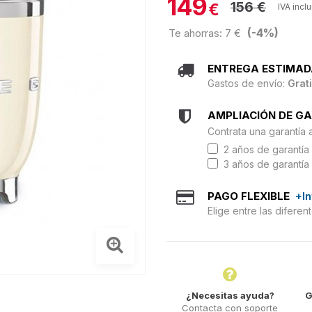
149
156 €
€
IVA incl
(-4%)
Te ahorras: 7 €
ENTREGA ESTIMAD
Gastos de envío:
Grat
AMPLIACIÓN DE G
Contrata una garantía 
2 años de garantía 
3 años de garantía 
PAGO FLEXIBLE
+I
Elige entre las difere
¿Necesitas ayuda?
G
Contacta con soporte