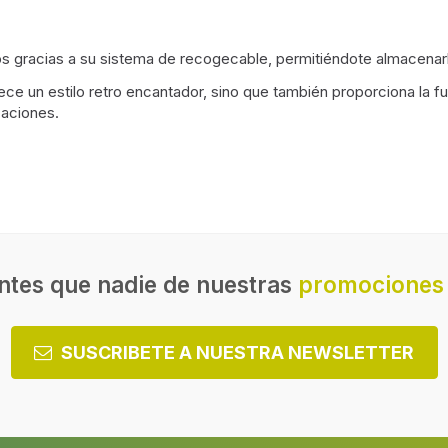
os gracias a su sistema de recogecable, permitiéndote almacenarlo
 un estilo retro encantador, sino que también proporciona la fu
caciones.
Material del cono prensador
Función anti goteo
Longitud de cable
ntes que nadie de nuestras
promociones 
Corriente directa
de color
Material de la carcasa
SUSCRIBETE A NUESTRA NEWSLETTER
Contenedor de jugo
Filtro para la pulpa