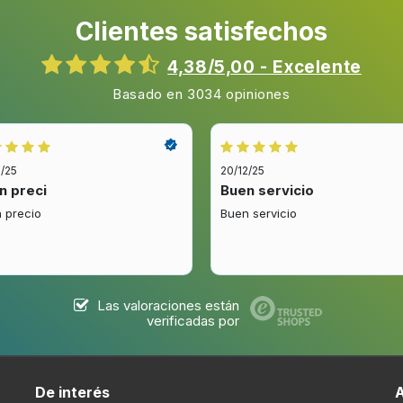
Clientes satisfechos
4,38/5,00 - Excelente
Voltaje de entrada AC
Basado en 3034 opiniones
Frecuencia de entrada AC
2/25
20/12/25
n preci
Buen servicio
 precio
Buen servicio
Cantidad por paquete
Las valoraciones están
verificadas por
Ancho del paquete
Profundidad del paquete
De interés