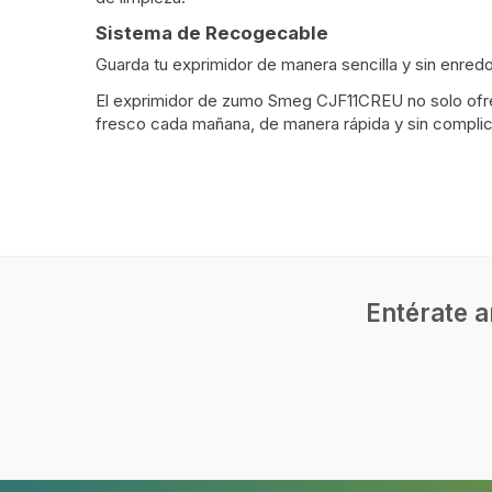
Sistema de Recogecable
Guarda tu exprimidor de manera sencilla y sin enred
El exprimidor de zumo Smeg CJF11CREU no solo ofrece
fresco cada mañana, de manera rápida y sin compli
Características
Tazón
Tapa
Número de velocidades
1
Entérate a
Color del producto
Crema 
Base antiderrapante
Almacenamiento de cable
Número de conos prensadores
1