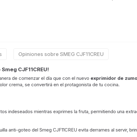
s
Opiniones sobre SMEG CJF11CREU
mo Smeg CJF11CREU!
anera de comenzar el día que con el nuevo
exprimidor de zum
olor crema, se convertirá en el protagonista de tu cocina.
entos indeseados mientras exprimes la fruta, permitiendo una ex
uilla anti-goteo del Smeg CJF11CREU evita derrames al servir, br