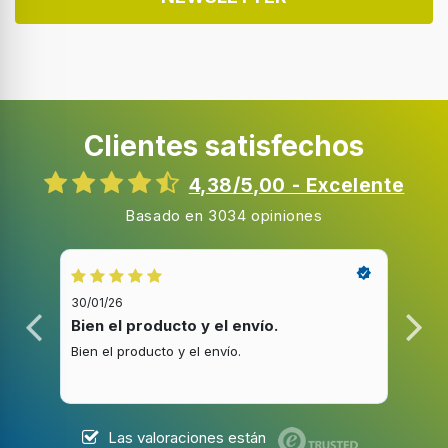
Color del producto
Negro
Almacenamiento de cable
Clientes satisfechos
Número de conos prensadores
1
4,38/5,00 - Excelente
Fácil de limpiar
Basado en 3034 opiniones
Partes de platos a prueba de agua
30/01/26
20/1
Corriente directa
Bien el producto y el envío.
Bue
Bien el producto y el envío.
Buen
Material de la carcasa
Plástico
Las valoraciones están
Contenedor de jugo