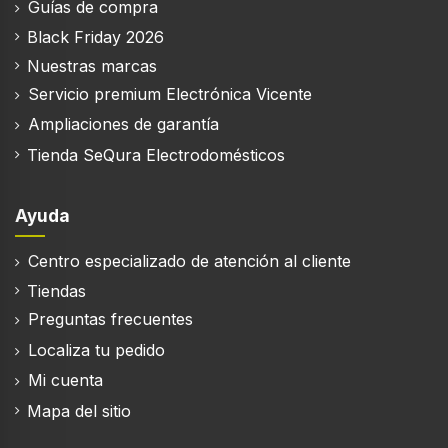
Guías de compra
Número de filtros
Black Friday 2026
1 pieza(s)
Nuestras marcas
Servicio premium Electrónica Vicente
Ampliaciones de garantía
Peso y dimensiones
Tienda SeQura Electrodomésticos
Ancho
136 mm
Ayuda
Profundidad
Centro especializado de atención al cliente
172 mm
Tiendas
Altura
Preguntas frecuentes
158 mm
Localiza tu pedido
Peso
Mi cuenta
600 g
Mapa del sitio
Ancho del paquete
160 mm