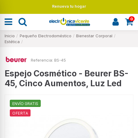
Renueva tu hogar
0
Inicio
Pequeño Electrodoméstico
Bienestar Corporal
Estética
Referencia:
BS-45
Espejo Cosmético - Beurer BS-
45, Cinco Aumentos, Luz Led
ENVÍO GRATIS
OFERTA