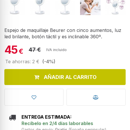
Espejo de maquillaje Beurer con cinco aumentos, luz
led brilante, botón táctil y es inclinable 360º.
45
47 €
€
IVA incluido
Te ahorras: 2 €
(-4%)
AÑADIR AL CARRITO
ENTREGA ESTIMADA:
Recíbelo en 2/4 días laborables
Gastos de envío:
Gratis
(España peninsular)