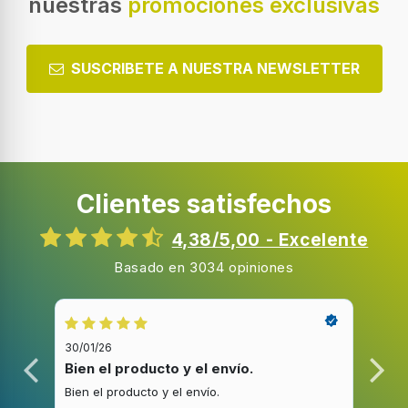
nuestras
promociones exclusivas
SUSCRIBETE A NUESTRA NEWSLETTER
Clientes satisfechos
4,38/5,00 - Excelente
Basado en 3034 opiniones
30/01/26
20/1
Bien el producto y el envío.
Bue
Bien el producto y el envío.
Buen