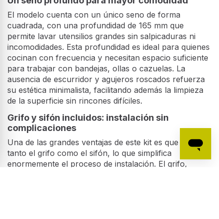
Un seno profundo para mayor comodidad
El modelo cuenta con un único seno de forma
cuadrada, con una profundidad de 165 mm que
permite lavar utensilios grandes sin salpicaduras ni
incomodidades. Esta profundidad es ideal para quienes
cocinan con frecuencia y necesitan espacio suficiente
para trabajar con bandejas, ollas o cazuelas. La
ausencia de escurridor y agujeros roscados refuerza
su estética minimalista, facilitando además la limpieza
de la superficie sin rincones difíciles.
Grifo y sifón incluidos: instalación sin
complicaciones
Una de las grandes ventajas de este kit es que incluye
tanto el grifo como el sifón, lo que simplifica
enormemente el proceso de instalación. El grifo,
también en acero inoxidable, mantiene la coherencia
estética del conjunto y ofrece un manejo cómodo y
preciso del caudal de agua. El sifón, por su parte,
garantiza un drenaje eficiente y evita la acumulación