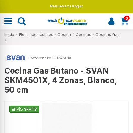
Renueva tu hogar
0
Inicio
Electrodomésticos
Cocina
Cocinas
Cocinas Gas
Referencia:
SKM4501X
Cocina Gas Butano - SVAN
SKM4501X, 4 Zonas, Blanco,
50 cm
ENVÍO GRATIS