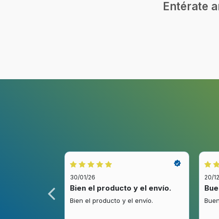
Entérate a
30/01/26
20/1
idez.
Bien el producto y el envío.
Bue
.
Bien el producto y el envío.
Buen