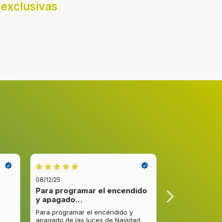
exclusivas
08/12/25
08/12/25
Para programar el encendido
Excelente re
y apagado…
venta y…
Para programar el encendido y
Excelente respu
apagado de las luces de Navidad.
entrega del pro