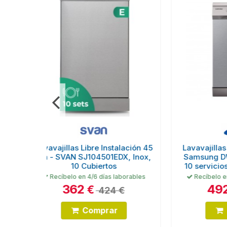
talación 45
Lavavajillas Libre Instalación -
Lav
EDX, Inox,
Samsung DW50R4070FS/EC,
Beko
s
10 servicios, 44 dB, 45 cm,...
laborables
Recíbelo en 4/6 días laborables
R
492
€
 €
576 €
r
Comprar