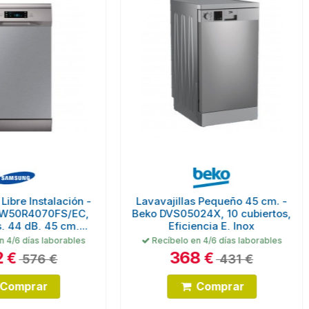
avajillas Pequeño 45 cm. -
Lavavajillas Pequeño 45 c
 DVS05024X, 10 cubiertos,
Beko DVS05024W , 10
Eficiencia E, Inox
Servicios, 49 dB, Eficienc
Blanco
ecíbelo en 4/6 días laborables
Recíbelo en 2/4 días labora
368
351
€
€
431 €
411 €
Comprar
Comprar