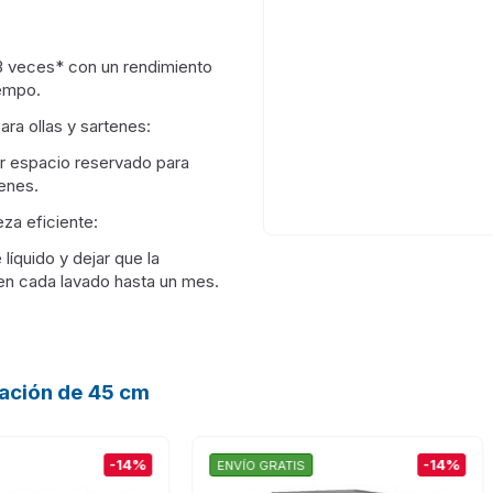
 3 veces* con un rendimiento
iempo.
ra ollas y sartenes:
erar espacio reservado para
enes.
za eficiente:
 líquido y dejar que la
 en cada lavado hasta un mes.
alación de 45 cm
-14%
O GRATIS
ENVÍO GRATIS