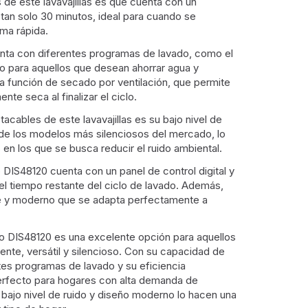
s de este lavavajillas es que cuenta con un
tan solo 30 minutos, ideal para cuando se
orma rápida.
nta con diferentes programas de lavado, como el
o para aquellos que desean ahorrar agua y
a función de secado por ventilación, que permite
nte seca al finalizar el ciclo.
tacables de este lavavajillas es su bajo nivel de
 de los modelos más silenciosos del mercado, lo
 en los que se busca reducir el ruido ambiental.
 DIS48120 cuenta con un panel de control digital y
el tiempo restante del ciclo de lavado. Además,
e y moderno que se adapta perfectamente a
eko DIS48120 es una excelente opción para aquellos
iente, versátil y silencioso. Con su capacidad de
tes programas de lavado y su eficiencia
erfecto para hogares con alta demanda de
u bajo nivel de ruido y diseño moderno lo hacen una