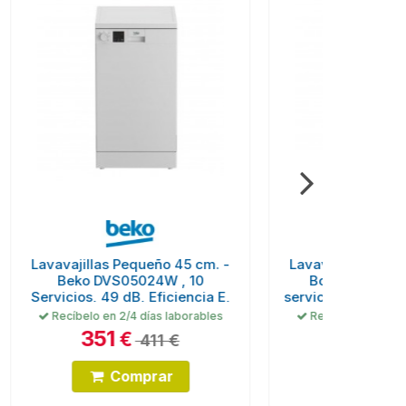
m. -
Lavavajillas Libre Instalación -
Lavavajill
Bosch SPS2HKW58E, 10
ASPES AJ
ia E,
servicios, 46 dB, 45 cm, Blanco
cm
bles
Recíbelo en 4/6 días laborables
Recíbel
439
3
€
514 €
Comprar