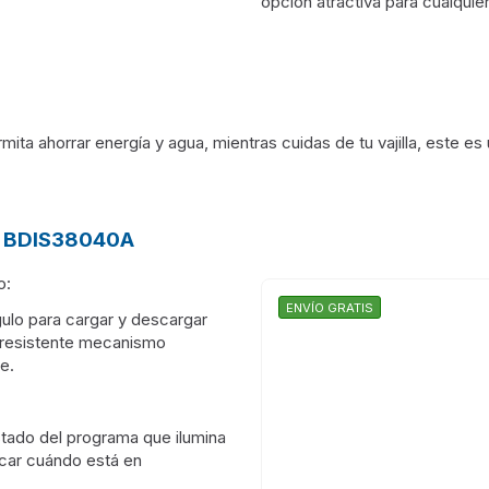
opción atractiva para cualquier
ta ahorrar energía y agua, mientras cuidas de tu vajilla, este es
ko BDIS38040A
o:
ENVÍO GRATIS
ngulo para cargar y descargar
l resistente mecanismo
e.
tado del programa que ilumina
icar cuándo está en