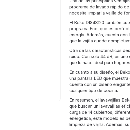
Una de las principales ventaja
programa de lavado rápido de 
necesita limpiar la vajilla de f
El Beko DIS48120 también cue
programa Eco, que es perfect
energía. Además, cuenta con l
que la vajilla quede completame
Otra de las características des
ruido. Con solo 44 dB, es uno
que lo hace ideal para hogares
En cuanto a su diseño, el Beko
una pantalla LED que muestra 
cuenta con un diseño elegant
cualquier tipo de cocina.
En resumen, el lavavajillas B
que buscan un lavavajillas efic
carga de 14 cubiertos, diferen
energética, este modelo es p
limpieza de vajilla. Además, s