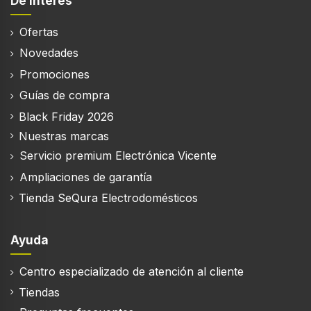
De interés
Diámetro de la conexión de escape
15 cm
Ofertas
Novedades
Promociones
Filtración
Guías de compra
Tipo de filtro de grasa
Black Friday 2026
Aluminio
Nuestras marcas
Número de filtros
Servicio premium Electrónica Vicente
3 pieza(s)
Ampliaciones de garantía
Tienda SeQura Electrodomésticos
Alumbrado
Ayuda
Potencia de bombilla
7 W
Centro especializado de atención al cliente
Tiendas
Número de bombillas
1 bombilla(s)