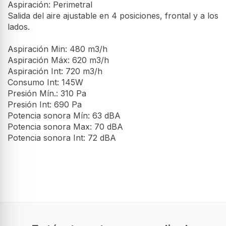
Aspiración: Perimetral
Salida del aire ajustable en 4 posiciones, frontal y a los
lados.
Aspiración Min: 480 m3/h
Aspiración Máx: 620 m3/h
Aspiración Int: 720 m3/h
Consumo Int: 145W
Presión Mín.: 310 Pa
Presión Int: 690 Pa
Potencia sonora Mín: 63 dBA
Potencia sonora Max: 70 dBA
Potencia sonora Int: 72 dBA
Desempeño
Máxima capacidad de extracción
720 m³/h
Tipo de extracción
Canalizado