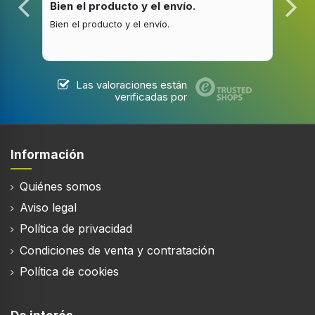
Presión (Pa)
Bien el producto y el envío.
Bue
690
Bien el producto y el envío.
Buen
Diseño
Las valoraciones están
verificadas por
Tipo
De techo
Color del producto
Información
Blanco
Quiénes somos
Material de la carcasa
Acero inoxidable
Aviso legal
Política de privacidad
Tipo de control
Tocar
Condiciones de venta y contratación
Política de cookies
Pantalla incorporada