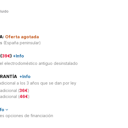
cluido
A:
Oferta agotada
is
(España peninsular)
(
39€
)
+Info
el electrodoméstico antiguo desinstalado
ARANTÍA
+Info
adicional a los 3 años que se dan por ley
adicional (
36€
)
adicional (
46€
)
nfo
ntes opciones de financiación