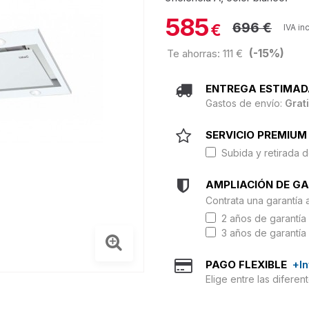
585
696 €
€
IVA in
(-15%)
Te ahorras: 111 €
ENTREGA ESTIMAD
Gastos de envío:
Grat
SERVICIO PREMIUM 
Subida y retirada d
AMPLIACIÓN DE G
Contrata una garantía 
2 años de garantía 
3 años de garantía 
PAGO FLEXIBLE
+I
Elige entre las difere