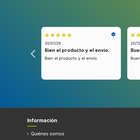
Color del producto
Blanco
Temporizador
30/01/26
20/1
Filtración
idez.
Bien el producto y el envío.
Bue
.
Bien el producto y el envío.
Buen
Número de filtros
3 pieza
Indicador de filtro de limpieza
Alumbrado
Información
Quiénes somos
Eficiencia energética