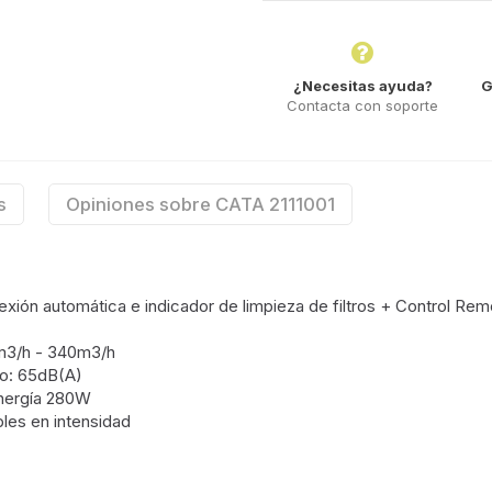
¿Necesitas ayuda?
G
Contacta con soporte
s
Opiniones sobre CATA 2111001
xión automática e indicador de limpieza de filtros + Control Rem
m3/h - 340m3/h
mo: 65dB(A)
energía 280W
bles en intensidad