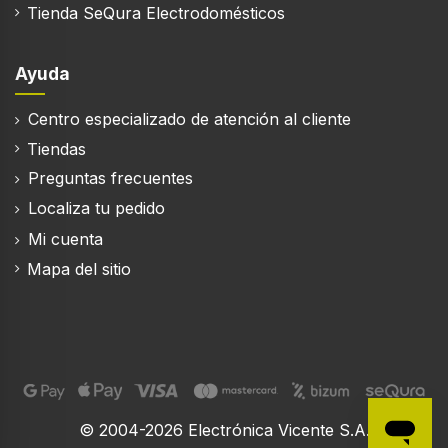
Carga conectada
Tienda SeQura Electrodomésticos
125 W
Ayuda
Peso y dimensiones
Centro especializado de atención al cliente
Tiendas
Ancho
Preguntas frecuentes
702 mm
Localiza tu pedido
Profundidad
Mi cuenta
200 mm
Mapa del sitio
© 2004-2026 Electrónica Vicente S.A.