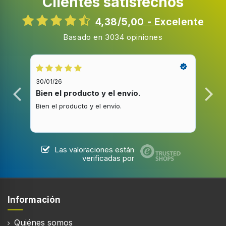
Clientes satisfechos
260
4,38/5,00 - Excelente
Basado en 3034 opiniones
Diseño
Tipo
30/01/26
20/1
Encastrada
Bien el producto y el envío.
Bue
Color del producto
Bien el producto y el envío.
Buen
Acero inoxidable
Pantalla incorporada
Las valoraciones están
verificadas por
Filtración
Información
Tipo de filtro de grasa
Quiénes somos
Aluminio