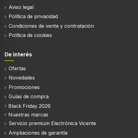
Aviso legal
Política de privacidad
Alumbrado
Condiciones de venta y contratación
Política de cookies
Potencia de bombilla
4 W
De interés
Número de bombillas
2 bombilla(s)
Ofertas
Tipo de bombilla
Novedades
LED
Promociones
Guías de compra
Black Friday 2026
Eficiencia energética
Nuestras marcas
Clase de eficiencia de energía
Servicio premium Electrónica Vicente
D
Ampliaciones de garantía